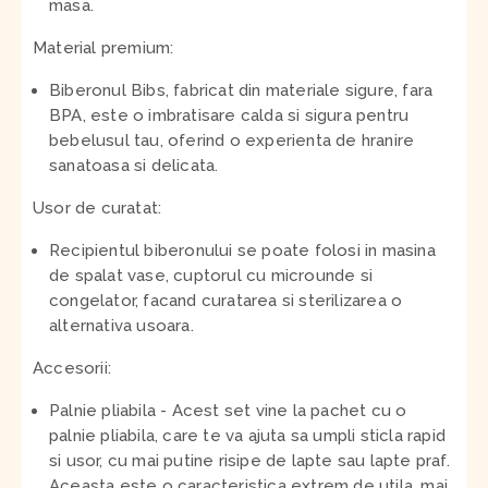
masa.
Material premium:
Biberonul Bibs, fabricat din materiale sigure, fara
BPA, este o imbratisare calda si sigura pentru
bebelusul tau, oferind o experienta de hranire
sanatoasa si delicata.
Usor de curatat:
Recipientul biberonului se poate folosi in masina
de spalat vase, cuptorul cu microunde si
congelator, facand curatarea si sterilizarea o
alternativa usoara.
Accesorii:
Palnie pliabila
- Acest set vine la pachet cu o
palnie pliabila, care te va ajuta sa umpli sticla rapid
si usor, cu mai putine risipe de lapte sau lapte praf.
Aceasta este o caracteristica extrem de utila, mai