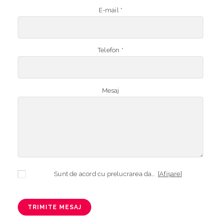
E-mail *
Telefon *
Mesaj
Sunt de acord cu prelucrarea datelor mele cu caracter personal în vederea plasării comenzii și creării opționale a contului, dacă s-a selectat opțiunea. Temeiul prelucrării îl reprezintă obligația contractuală, în scopul livrării produselor comandate, durata prelucrării fiind perioada termenului de prescripție de 3 ani de la plasarea comenzii. În măsura în care nu sunteți de acord cu prelucrarea datelor dvs, vă informăm că nu vom putea livra produsele comandate. Drepturile dvs. în calitate de persoană vizată sunt garantate prin
[Afișare]
TRIMITE MESAJ