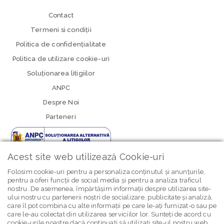
Contact
Termeni si condiţii
Politica de confidenţialitate
Politica de utilizare cookie-uri
Soluționarea litigiilor
ANPC
Despre Noi
Parteneri
Acest site web utilizează Cookie-uri
Folosim cookie-uri pentru a personaliza conținutul și anunțurile,
pentru a oferi funcții de social media și pentru a analiza traficul
nostru. De asemenea, împărtășim informații despre utilizarea site-
newsletter Bebe Brands
ului nostru cu partenerii noștri de socializare, publicitate și analiză,
care îl pot combina cu alte informații pe care le-ați furnizat-o sau pe
care le-au colectat din utilizarea serviciilor lor. Sunteți de acord cu
cookie-urile noastre dacă continuați să utilizați site-ul nostru web.