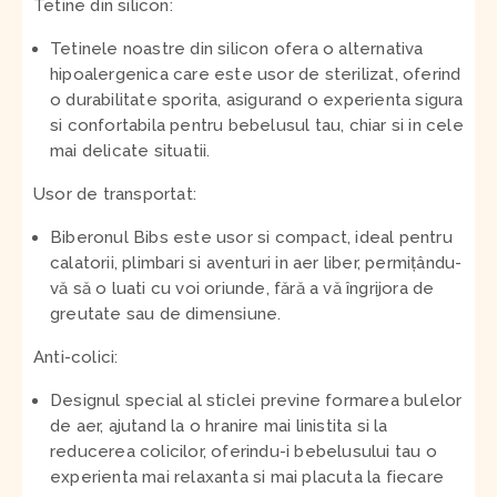
Tetine din silicon
:
Tetinele noastre din silicon ofera o alternativa
hipoalergenica care este usor de sterilizat, oferind
o durabilitate sporita, asigurand o experienta sigura
si confortabila pentru bebelusul tau, chiar si in cele
mai delicate situatii.
Usor de transportat:
Biberonul Bibs este usor si compact, ideal pentru
calatorii, plimbari si aventuri in aer liber, permițându-
vă să o luati cu voi oriunde, fără a vă îngrijora de
greutate sau de dimensiune.
Anti-colici:
Designul special al sticlei previne formarea bulelor
de aer, ajutand la o hranire mai linistita si la
reducerea colicilor, oferindu-i bebelusului tau o
experienta mai relaxanta si mai placuta la fiecare