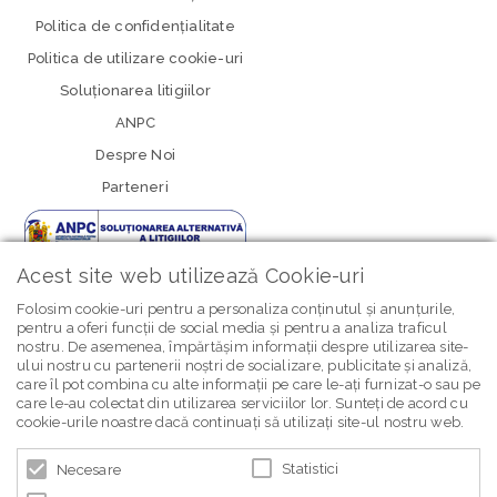
Politica de confidenţialitate
Politica de utilizare cookie-uri
Soluționarea litigiilor
ANPC
Despre Noi
Parteneri
Acest site web utilizează Cookie-uri
Folosim cookie-uri pentru a personaliza conținutul și anunțurile,
pentru a oferi funcții de social media și pentru a analiza traficul
nostru. De asemenea, împărtășim informații despre utilizarea site-
newsletter Bebe Brands
ului nostru cu partenerii noștri de socializare, publicitate și analiză,
care îl pot combina cu alte informații pe care le-ați furnizat-o sau pe
care le-au colectat din utilizarea serviciilor lor. Sunteți de acord cu
cookie-urile noastre dacă continuați să utilizați site-ul nostru web.
Statistici
Necesare