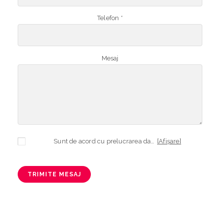
Telefon *
Mesaj
Sunt de acord cu prelucrarea datelor mele cu caracter personal în vederea plasării comenzii și creării opționale a contului, dacă s-a selectat opțiunea. Temeiul prelucrării îl reprezintă obligația contractuală, în scopul livrării produselor comandate, durata prelucrării fiind perioada termenului de prescripție de 3 ani de la plasarea comenzii. În măsura în care nu sunteți de acord cu prelucrarea datelor dvs, vă informăm că nu vom putea livra produsele comandate. Drepturile dvs. în calitate de persoană vizată sunt garantate prin
[Afișare]
TRIMITE MESAJ