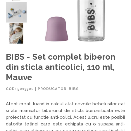
BIBS - Set complet biberon
din sticla anticolici, 110 ml,
Mauve
COD:
5013300
|
PRODUCĂTOR: BIBS
Atent creat, luand in calcul atat nevoile bebelusilor cat
si ale mamicilor, biberonul din sticla bosorsilicata este
proiectat cu functie anti-colici. Acest lucru este posibil
datorita tetinei care este echipata cu o supapa anti-
colici, care elibereaza aer, ceea ce reduce aerul inghitit