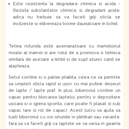
Este rezistenta la degradare chimica si acida
-
Rezista substantelor chimice si degradarii acide,
adica nu trebuie sa va faceti griji sticla se
incilzeste si elibereaza toxine daunatoare în lichid.
Tetina rotunda este asemanatoare cu mamelonul
moale al mamei si are rolul de a promova o tehnica
similara de asezare a limbii si de supt atunci cand se
alapteaza.
Setul contine si o palnie pliabila, ceea ce va permite
sa umpleti sticla rapid si usor cu mai putine deseuri
de lapte / lapte praf. In plus, biberonul contine un
capac pentru blocarea laptelui, pentru o depozitare
usoara si o igiena sporita, care poate fi plasat si sub
capac (are si rol de capac). Acest lucru va ajuta sa
luati biberonul cu voi oriunde in plimbari sau vacante,
fara sa va faceti griji ca laptele se va varsa in geanta