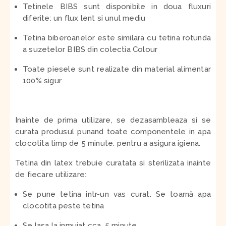
Tetinele BIBS sunt disponibile in doua fluxuri
diferite: un flux lent si unul mediu
Tetina biberoanelor este similara cu tetina rotunda
a suzetelor BIBS din colectia Colour
Toate piesele sunt realizate din material alimentar
100% sigur
Inainte de prima utilizare, se dezasambleaza si se
curata produsul punand toate componentele in apa
clocotita timp de 5 minute. pentru a asigura igiena.
Tetina din latex trebuie curatata si sterilizata inainte
de fiecare utilizare:
Se pune tetina intr-un vas curat. Se toarnă apa
clocotita peste tetina
Se lasa la inmuiat cca. 5 minute.