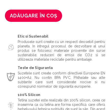
ADĂUGARE ÎN COȘ
Etic si Sustenabil
Produsele sunt create cu un respect deosebit pentru
planeta. In intregul procesul de dezvoltare al unui
produs se folosesc materiale provenite din surse
sustenabile, reduceri de emisii de CO2 si se
utilizeaza materiale reciclate pentru ambalaje.
Teste de Siguranta
Suzetele sunt create conform directivei Europene EN
1400+A2. Nu contin BPA PVC, Phthalate sau alte
subtante care sunt considerate nocive si nu
corespund normelor de siguranta europene.
100% Silicon
Tetina suzetei este realizata din 100% silicon, ceea ce
inseamna ca cu tetina are forma specifică care oferă
bebelușului tehnica potrivită de supt la sân. Din acest