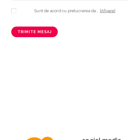
Sunt de acord cu prelucrarea datelor mele cu caracter personal în vederea plasării comenzii și creării opționale a contului, dacă s-a selectat opțiunea. Temeiul prelucrării îl reprezintă obligația contractuală, în scopul livrării produselor comandate, durata prelucrării fiind perioada termenului de prescripție de 3 ani de la plasarea comenzii. În măsura în care nu sunteți de acord cu prelucrarea datelor dvs, vă informăm că nu vom putea livra produsele comandate. Drepturile dvs. în calitate de persoană vizată sunt garantate prin
[Afișare]
TRIMITE MESAJ