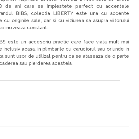
8 de ani care se implestete perfect cu accentele
randul BIBS, colectia LIBERTY este una cu accente
cu originile sale, dar si cu viziunea sa asupra viitorului
 ce inoveaza constant.
IBS este un accesoriu practic care face viata mult mai
e inclusiv acasa, in plimbarile cu caruciorul sau oriunde in
a sunt usor de utilizat pentru ca se ataseaza de o parte
 caderea sau pierderea acesteia.