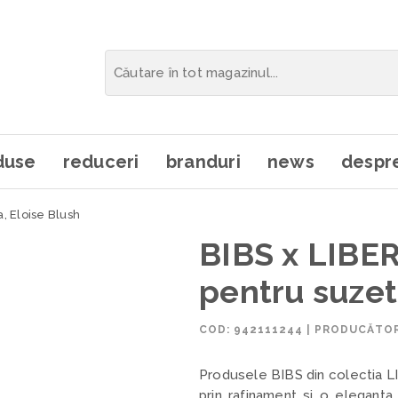
duse
reduceri
branduri
news
despre
, Eloise Blush
BIBS x LIBER
pentru suzet
COD:
942111244
|
PRODUCĂTOR
Produsele BIBS din colectia LI
prin rafinament si o eleganta 