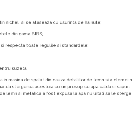
n nichel si se ataseaza cu usurinta de hainute;
etele din gama BIBS;
si respecta toate regulile si standardele;
pentru suzeta.
ea in masina de spalat din cauza detaliilor de lemn si a clemei
anda stergerea acestuia cu un prosop cu apa calda si sapun. 
de lemn si metalica a fost expusa la apa nu uitati sa le sterget