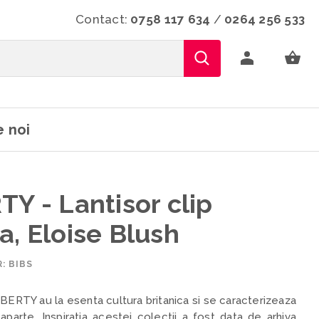
Contact:
0758 117 634
/
0264 256 533
 noi
TY - Lantisor clip
a, Eloise Blush
: BIBS
BERTY au la esenta cultura britanica si se caracterizeaza
aparte. Inspiratia acestei colectii a fost data de arhiva