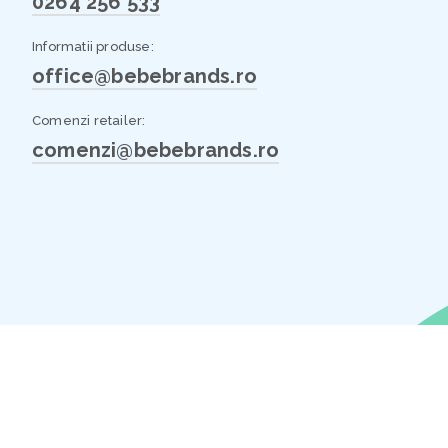
0264 256 533
Informatii produse:
office@bebebrands.ro
Comenzi retailer:
comenzi@bebebrands.ro