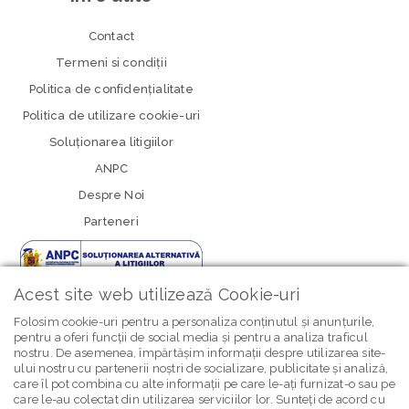
Contact
Termeni si condiţii
Politica de confidenţialitate
Politica de utilizare cookie-uri
Soluționarea litigiilor
ANPC
Despre Noi
Parteneri
Acest site web utilizează Cookie-uri
Folosim cookie-uri pentru a personaliza conținutul și anunțurile,
pentru a oferi funcții de social media și pentru a analiza traficul
nostru. De asemenea, împărtășim informații despre utilizarea site-
newsletter Bebe Brands
ului nostru cu partenerii noștri de socializare, publicitate și analiză,
care îl pot combina cu alte informații pe care le-ați furnizat-o sau pe
care le-au colectat din utilizarea serviciilor lor. Sunteți de acord cu