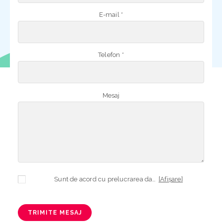
E-mail *
Telefon *
Mesaj
Sunt de acord cu prelucrarea datelor mele cu caracter personal în vederea plasării comenzii și creării opționale a contului, dacă s-a selectat opțiunea. Temeiul prelucrării îl reprezintă obligația contractuală, în scopul livrării produselor comandate, durata prelucrării fiind perioada termenului de prescripție de 3 ani de la plasarea comenzii. În măsura în care nu sunteți de acord cu prelucrarea datelor dvs, vă informăm că nu vom putea livra produsele comandate. Drepturile dvs. în calitate de persoană vizată sunt garantate prin
[Afișare]
TRIMITE MESAJ