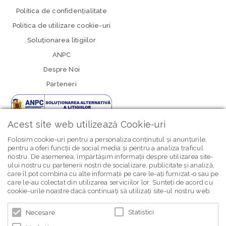
Politica de confidenţialitate
Politica de utilizare cookie-uri
Soluționarea litigiilor
ANPC
Despre Noi
Parteneri
Acest site web utilizează Cookie-uri
Folosim cookie-uri pentru a personaliza conținutul și anunțurile,
pentru a oferi funcții de social media și pentru a analiza traficul
nostru. De asemenea, împărtășim informații despre utilizarea site-
newsletter Bebe Brands
ului nostru cu partenerii noștri de socializare, publicitate și analiză,
care îl pot combina cu alte informații pe care le-ați furnizat-o sau pe
care le-au colectat din utilizarea serviciilor lor. Sunteți de acord cu
cookie-urile noastre dacă continuați să utilizați site-ul nostru web.
Statistici
Necesare