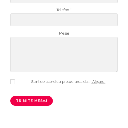
Telefon *
Mesaj
Sunt de acord cu prelucrarea datelor mele cu caracter personal în vederea plasării comenzii și creării opționale a contului, dacă s-a selectat opțiunea. Temeiul prelucrării îl reprezintă obligația contractuală, în scopul livrării produselor comandate, durata prelucrării fiind perioada termenului de prescripție de 3 ani de la plasarea comenzii. În măsura în care nu sunteți de acord cu prelucrarea datelor dvs, vă informăm că nu vom putea livra produsele comandate. Drepturile dvs. în calitate de persoană vizată sunt garantate prin
[Afișare]
TRIMITE MESAJ