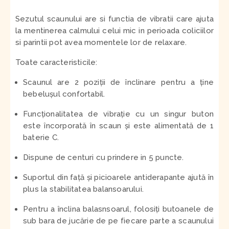
Sezutul scaunului are si functia de vibratii care ajuta
la mentinerea calmului celui mic in perioada coliciilor
si parintii pot avea momentele lor de relaxare.
Toate caracteristicile:
Scaunul are 2 poziții de înclinare pentru a ține
bebelușul confortabil.
Funcționalitatea de vibrație cu un singur buton
este încorporată în scaun și este alimentată de 1
baterie C.
Dispune de centuri cu prindere in 5 puncte.
Suportul din față și picioarele antiderapante ajută în
plus la stabilitatea balansoarului.
Pentru a înclina balasnsoarul, folosiți butoanele de
sub bara de jucărie de pe fiecare parte a scaunului