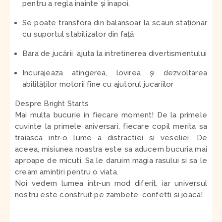
pentru a regla înainte și înapoi.
Se poate transfora din balansoar la scaun staționar
cu suportul stabilizator din față
Bara de jucării ajuta la intretinerea divertismentului
Incurajeaza atingerea, lovirea și dezvoltarea
abilităților motorii fine cu ajutorul jucariilor
Despre Bright Starts
Mai multa bucurie in fiecare moment! De la primele
cuvinte la primele aniversari, fiecare copil merita sa
traiasca intr-o lume a distractiei si veseliei. De
aceea, misiunea noastra este sa aducem bucuria mai
aproape de micuti. Sa le daruim magia rasului si sa le
cream amintiri pentru o viata.
Noi vedem lumea intr-un mod diferit, iar universul
nostru este construit pe zambete, confetti si joaca!