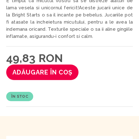
E timpul ca micutul vostru sa se distreze alaturi de
lama vesela si unicornul fericit!Aceste jucarii unice de
la Bright Starts o sa il incante pe bebelus. Jucariile pot
fi atasate la incheietura micutului, pentru a le avea la
indemana oricand. Texturile speciale o sa ii aline gingiile
inflamate, asigurandu-i confort si calm.
49,83 RON
ADĂUGARE ÎN COȘ
ÎN STOC