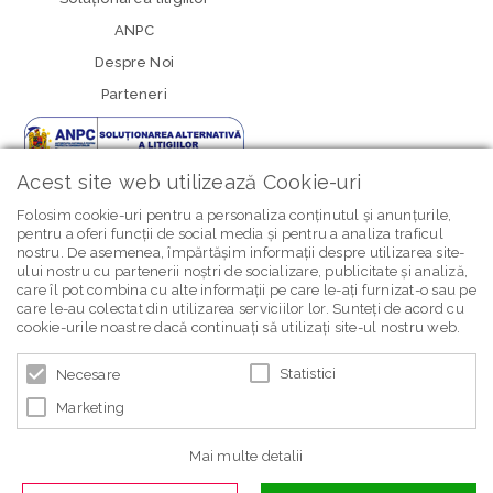
ANPC
Despre Noi
Parteneri
Acest site web utilizează Cookie-uri
Folosim cookie-uri pentru a personaliza conținutul și anunțurile,
pentru a oferi funcții de social media și pentru a analiza traficul
nostru. De asemenea, împărtășim informații despre utilizarea site-
newsletter Bebe Brands
ului nostru cu partenerii noștri de socializare, publicitate și analiză,
care îl pot combina cu alte informații pe care le-ați furnizat-o sau pe
care le-au colectat din utilizarea serviciilor lor. Sunteți de acord cu
cookie-urile noastre dacă continuați să utilizați site-ul nostru web.
Statistici
Necesare
Marketing
© 2026 BEBE BRANDS | POWERED BY
BLUGENTO
Mai multe detalii