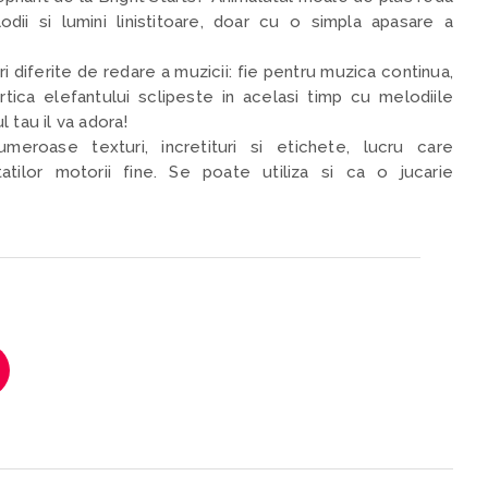
i si lumini linistitoare, doar cu o simpla apasare a
 diferite de redare a muzicii: fie pentru muzica continua,
rtica elefantului sclipeste in acelasi timp cu melodiile
 tau il va adora!
eroase texturi, incretituri si etichete, lucru care
tatilor motorii fine. Se poate utiliza si ca o jucarie