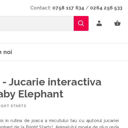
Contact:
0758 117 634
/
0264 256 533
 noi
 - Jucarie interactiva
aby Elephant
IGHT STARTS
oi in rutina de joaca a micutului tau cu ajutorul jucariei
phant de la Bright Starts! Animalutul moale de plus reda