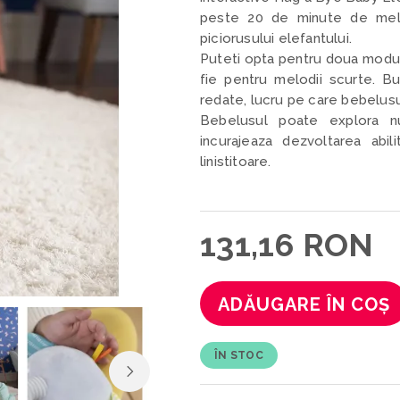
peste 20 de minute de melodi
piciorusului elefantului.
Puteti opta pentru doua moduri
fie pentru melodii scurte. Bu
redate, lucru pe care bebelusul
Bebelusul poate explora num
incurajeaza dezvoltarea abili
linistitoare.
131,16 RON
ADĂUGARE ÎN COȘ
ÎN STOC