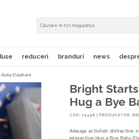
duse
reduceri
branduri
news
despre
ye Baby Elephant
Bright Starts
Hug a Bye B
COD:
12498
|
PRODUCĂTOR: BR
Adauga activitati distractive n
interactive Hug a Bye Baby Ele