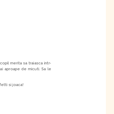
opil merita sa traiasca intr-
ai aproape de micuti. Sa le
tti si joaca!