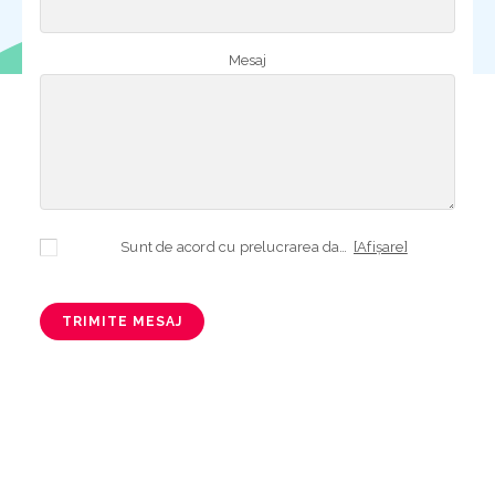
Mesaj
Sunt de acord cu prelucrarea datelor mele cu caracter personal în vederea plasării comenzii și creării opționale a contului, dacă s-a selectat opțiunea. Temeiul prelucrării îl reprezintă obligația contractuală, în scopul livrării produselor comandate, durata prelucrării fiind perioada termenului de prescripție de 3 ani de la plasarea comenzii. În măsura în care nu sunteți de acord cu prelucrarea datelor dvs, vă informăm că nu vom putea livra produsele comandate. Drepturile dvs. în calitate de persoană vizată sunt garantate prin
[Afișare]
TRIMITE MESAJ