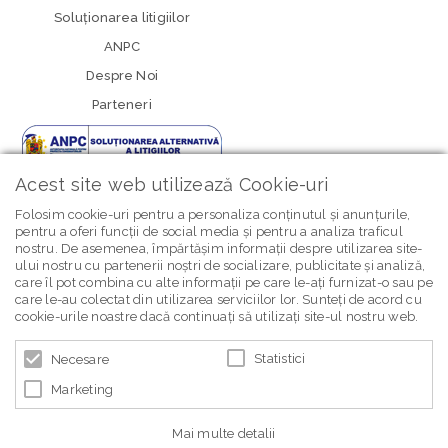
Soluționarea litigiilor
ANPC
Despre Noi
Parteneri
Acest site web utilizează Cookie-uri
Folosim cookie-uri pentru a personaliza conținutul și anunțurile,
pentru a oferi funcții de social media și pentru a analiza traficul
nostru. De asemenea, împărtășim informații despre utilizarea site-
newsletter Bebe Brands
ului nostru cu partenerii noștri de socializare, publicitate și analiză,
care îl pot combina cu alte informații pe care le-ați furnizat-o sau pe
care le-au colectat din utilizarea serviciilor lor. Sunteți de acord cu
cookie-urile noastre dacă continuați să utilizați site-ul nostru web.
Statistici
Necesare
Marketing
© 2026 BEBE BRANDS | POWERED BY
BLUGENTO
Mai multe detalii