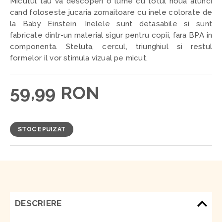
Micutul tau va descoperi o lume cu totul noua atunci
cand foloseste jucaria zornaitoare cu inele colorate de
la Baby Einstein. Inelele sunt detasabile si sunt
fabricate dintr-un material sigur pentru copii, fara BPA in
componenta. Steluta, cercul, triunghiul si restul
formelor il vor stimula vizual pe micut.
59,99 RON
STOC EPUIZAT
DESCRIERE