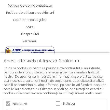
Politica de confidenţialitate
Politica de utilizare cookie-uri
Soluționarea litigiilor
ANPC
Despre Noi
Parteneri
Acest site web utilizează Cookie-uri
Folosim cookie-uri pentru a personaliza conținutul și anunțurile,
pentru a oferi funcții de social media și pentru a analiza traficul
nostru. De asemenea, împărtășim informații despre utilizarea site-
newsletter Bebe Brands
ului nostru cu partenerii noștri de socializare, publicitate și analiză,
care îl pot combina cu alte informații pe care le-ați furnizat-o sau pe
care le-au colectat din utilizarea serviciilor lor. Sunteți de acord cu
cookie-urile noastre dacă continuați să utilizați site-ul nostru web.
Statistici
Necesare