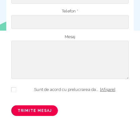
Telefon *
Mesaj
Sunt de acord cu prelucrarea datelor mele cu caracter personal în vederea plasării comenzii și creării opționale a contului, dacă s-a selectat opțiunea. Temeiul prelucrării îl reprezintă obligația contractuală, în scopul livrării produselor comandate, durata prelucrării fiind perioada termenului de prescripție de 3 ani de la plasarea comenzii. În măsura în care nu sunteți de acord cu prelucrarea datelor dvs, vă informăm că nu vom putea livra produsele comandate. Drepturile dvs. în calitate de persoană vizată sunt garantate prin
[Afișare]
TRIMITE MESAJ