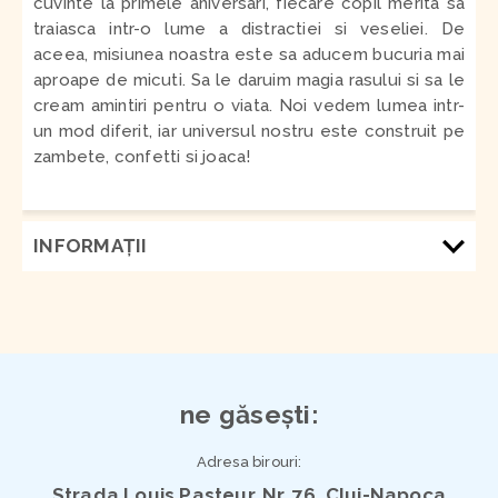
cuvinte la primele aniversari, fiecare copil merita sa
traiasca intr-o lume a distractiei si veseliei. De
aceea, misiunea noastra este sa aducem bucuria mai
aproape de micuti. Sa le daruim magia rasului si sa le
cream amintiri pentru o viata. Noi vedem lumea intr-
un mod diferit, iar universul nostru este construit pe
zambete, confetti si joaca!
INFORMAŢII
ne găsești:
Adresa birouri:
Strada Louis Pasteur, Nr. 76, Cluj-Napoca