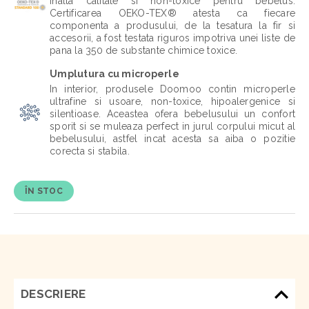
inalta calitate si non-toxice pentru bebelus.
Certificarea OEKO-TEX® atesta ca fiecare
componenta a produsului, de la tesatura la fir si
accesorii, a fost testata riguros impotriva unei liste de
pana la 350 de substante chimice toxice.
Umplutura cu microperle
In interior, produsele Doomoo contin microperle
ultrafine si usoare, non-toxice, hipoalergenice si
silentioase. Aceastea ofera bebelusului un confort
sporit si se muleaza perfect in jurul corpului micut al
bebelusului, astfel incat acesta sa aiba o pozitie
corecta si stabila.
ÎN STOC
DESCRIERE