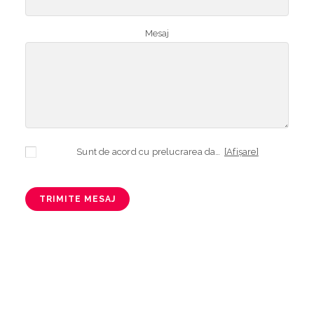
Mesaj
Sunt de acord cu prelucrarea datelor mele cu caracter personal în vederea plasării comenzii și creării opționale a contului, dacă s-a selectat opțiunea. Temeiul prelucrării îl reprezintă obligația contractuală, în scopul livrării produselor comandate, durata prelucrării fiind perioada termenului de prescripție de 3 ani de la plasarea comenzii. În măsura în care nu sunteți de acord cu prelucrarea datelor dvs, vă informăm că nu vom putea livra produsele comandate. Drepturile dvs. în calitate de persoană vizată sunt garantate prin
[Afișare]
TRIMITE MESAJ