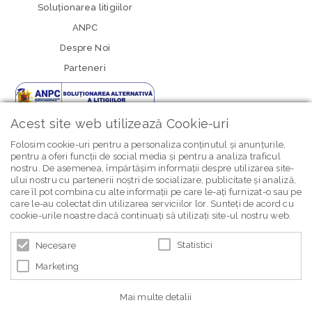
Soluționarea litigiilor
ANPC
Despre Noi
Parteneri
Acest site web utilizează Cookie-uri
Folosim cookie-uri pentru a personaliza conținutul și anunțurile,
pentru a oferi funcții de social media și pentru a analiza traficul
nostru. De asemenea, împărtășim informații despre utilizarea site-
newsletter Bebe Brands
ului nostru cu partenerii noștri de socializare, publicitate și analiză,
care îl pot combina cu alte informații pe care le-ați furnizat-o sau pe
care le-au colectat din utilizarea serviciilor lor. Sunteți de acord cu
cookie-urile noastre dacă continuați să utilizați site-ul nostru web.
Statistici
Necesare
Marketing
© 2026 BEBE BRANDS | POWERED BY
BLUGENTO
Mai multe detalii