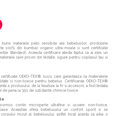
 bune materiale pielii sensibile ale bebelusilor, produsele
e 100% din bumbac organic ultra-moale si sunt certificate
ile Standard). Aceasta certificare atesta faptul ca ai ales un
teriale care provin din testate, sigure pentru copilasul tau si
®
ertificate OEKO-TEX®, lucru care garanteaza ca materialele
calitate si non-toxice pentru bebelus. Certificarea OEKO-TEX®
a a produsului, de la tesatura la fir si accesorii, a fost testata
te de pana la 350 de substante chimice toxice.
le
Doomoo contin microperle ultrafine si usoare, non-toxice,
tioase. Aceastea ofera bebelusului un confort sporit si se
 corpului micut al bebelusului, astfel incat acesta sa aiba o