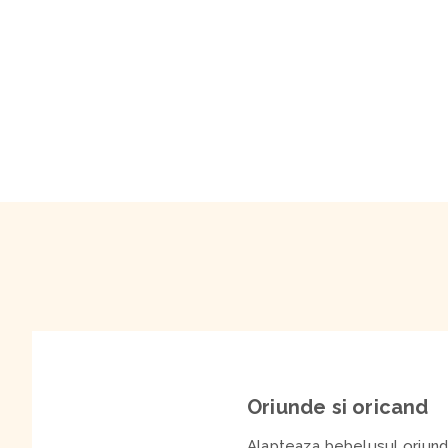
Oriunde si oricand
Alapteaza bebelusul oriunde 