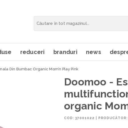
duse
reduceri
branduri
news
despre
ionala Din Bumbac Organic Mom’n Play Pink
Doomoo - Esa
multifuncti
organic Mom’
COD:
37001022
|
PRODUCĂTOR