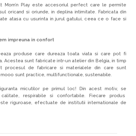
at Mom’n Play este accesoriul perfect care le permite
l oricand si oriunde, in deplina intimitate. Fabricata din
te atasa cu usurinta in jurul gatului, ceea ce o face si
em impreuna in confort
za produse care dureaza toata viata si care pot fi
. Acestea sunt fabricate intr-un atelier din Belgia, in timp
 procesul de fabricare si materialele din care sunt
ooo sunt practice, multifunctionale, sustenabile.
ranta micutilor pe primul loc! Din acest motiv, se
calitate, respirabile si confortabile. Fiecare produs
te riguroase, efectuate de institutii internationale de