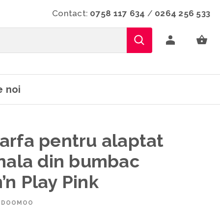
Contact:
0758 117 634
/
0264 256 533
 noi
rfa pentru alaptat
onala din bumbac
n Play Pink
: DOOMOO