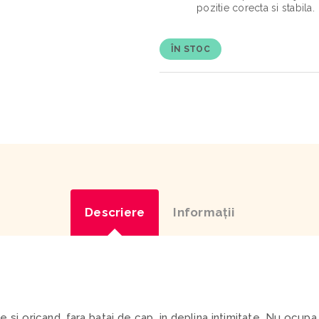
pozitie corecta si stabila.
ÎN STOC
Descriere
Informaţii
si oricand, fara batai de cap, in deplina intimitate. Nu ocupa 