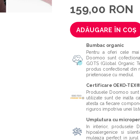
159,00 RON
ADĂUGARE ÎN COȘ
Bumbac organic
Pentru a oferi cele mai
Doomoo sunt cofectionat
GOTS (Global Organic Text
produs confectionat din ma
prietenoase cu mediul.
Certificare OEKO-TEX
Produsele Doomoo sunt c
utilizate sunt de inalta 
atesta ca fiecare component
riguros impotriva unei lis
Umplutura cu microper
In interior, produsele 
hipoalergenice si silen
muleaza perfect in jurul