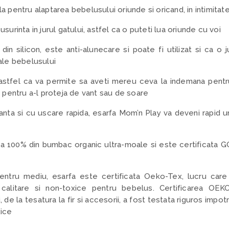
 pentru alaptarea bebelusului oriunde si oricand, in intimitat
surinta in jurul gatului, astfel ca o puteti lua oriunde cu voi
din silicon, este anti-alunecare si poate fi utilizat si ca o 
ale bebelusului
astfel ca va permite sa aveti mereu ceva la indemana pentr
u pentru a-l proteja de vant sau de soare
anta si cu uscare rapida, esarfa Mom’n Play va deveni rapid u
a 100% din bumbac organic ultra-moale si este certificata G
pentru mediu, esarfa este certificata Oeko-Tex, lucru care
a calitare si non-toxice pentru bebelus. Certificarea O
e la tesatura la fir si accesorii, a fost testata riguros impotr
xice