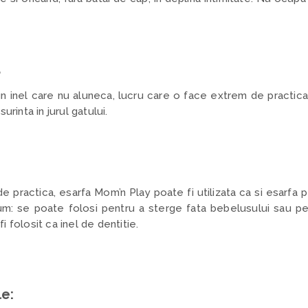
a
 inel care nu aluneca, lucru care o face extrem de practica. 
urinta in jurul gatului.
e practica, esarfa Mom’n Play poate fi utilizata ca si esarfa 
um: se poate folosi pentru a sterge fata bebelusului sau pen
 folosit ca inel de dentitie.
le: