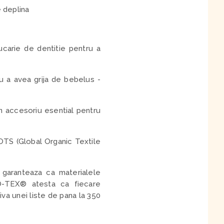
e deplina
jucarie de dentitie pentru a
u a avea grija de bebelus -
n accesoriu esential pentru
OTS (Global Organic Textile
 garanteaza ca materialele
EKO-TEX® atesta ca fiecare
iva unei liste de pana la 350