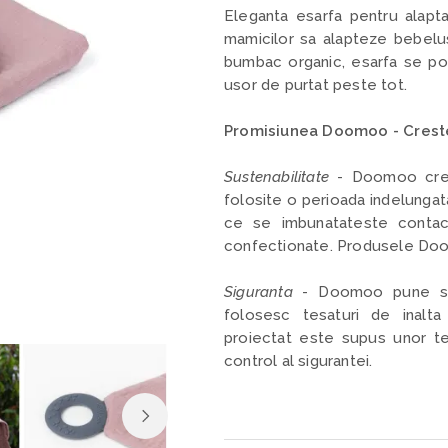
Eleganta esarfa pentru alapt
mamicilor sa alapteze bebelusu
bumbac organic, esarfa se poa
usor de purtat peste tot.
Promisiunea Doomoo - Crest
Sustenabilitate
- Doomoo creea
folosite o perioada indelungata
ce se imbunatateste contact
confectionate. Produsele Doom
Siguranta
- Doomoo pune sigu
folosesc tesaturi de inalta 
proiectat este supus unor tes
control al sigurantei.