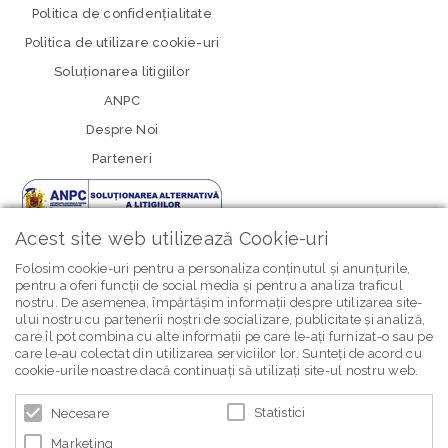
Politica de confidenţialitate
Politica de utilizare cookie-uri
Soluționarea litigiilor
ANPC
Despre Noi
Parteneri
Acest site web utilizează Cookie-uri
Folosim cookie-uri pentru a personaliza conținutul și anunțurile,
pentru a oferi funcții de social media și pentru a analiza traficul
nostru. De asemenea, împărtășim informații despre utilizarea site-
newsletter Bebe Brands
ului nostru cu partenerii noștri de socializare, publicitate și analiză,
care îl pot combina cu alte informații pe care le-ați furnizat-o sau pe
care le-au colectat din utilizarea serviciilor lor. Sunteți de acord cu
cookie-urile noastre dacă continuați să utilizați site-ul nostru web.
Statistici
Necesare
Marketing