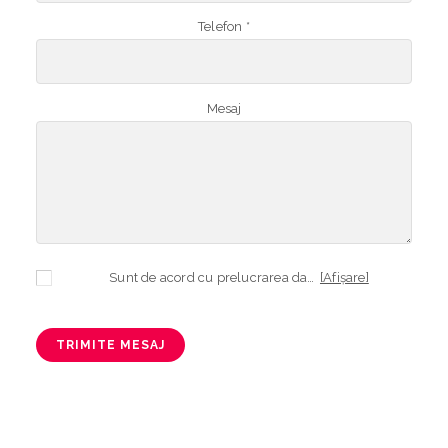
Telefon *
Mesaj
Sunt de acord cu prelucrarea datelor mele cu caracter personal în vederea plasării comenzii și creării opționale a contului, dacă s-a selectat opțiunea. Temeiul prelucrării îl reprezintă obligația contractuală, în scopul livrării produselor comandate, durata prelucrării fiind perioada termenului de prescripție de 3 ani de la plasarea comenzii. În măsura în care nu sunteți de acord cu prelucrarea datelor dvs, vă informăm că nu vom putea livra produsele comandate. Drepturile dvs. în calitate de persoană vizată sunt garantate prin
[Afișare]
TRIMITE MESAJ