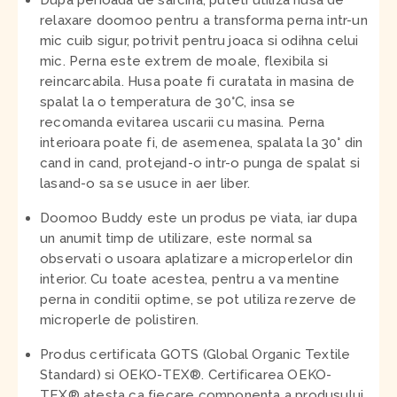
Dupa perioada de sarcina, puteti utiliza husa de
relaxare doomoo pentru a transforma perna intr-un
mic cuib sigur, potrivit pentru joaca si odihna celui
mic. Perna este extrem de moale, flexibila si
reincarcabila. Husa poate fi curatata in masina de
spalat la o temperatura de 30°C, insa se
recomanda evitarea uscarii cu masina. Perna
interioara poate fi, de asemenea, spalata la 30° din
cand in cand, protejand-o intr-o punga de spalat si
lasand-o sa se usuce in aer liber.
Doomoo Buddy este un produs pe viata, iar dupa
un anumit timp de utilizare, este normal sa
observati o usoara aplatizare a microperlelor din
interior. Cu toate acestea, pentru a va mentine
perna in conditii optime, se pot utiliza rezerve de
microperle de polistiren.
Produs certificata GOTS (Global Organic Textile
Standard) si OEKO-TEX®.
Certificarea OEKO-
TEX® atesta ca fiecare componenta a produsului,