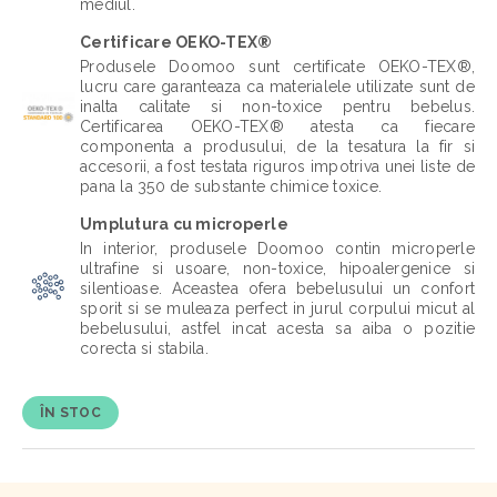
mediul.
Certificare OEKO-TEX®
Produsele Doomoo sunt certificate OEKO-TEX®,
lucru care garanteaza ca materialele utilizate sunt de
inalta calitate si non-toxice pentru bebelus.
Certificarea OEKO-TEX® atesta ca fiecare
componenta a produsului, de la tesatura la fir si
accesorii, a fost testata riguros impotriva unei liste de
pana la 350 de substante chimice toxice.
Umplutura cu microperle
In interior, produsele Doomoo contin microperle
ultrafine si usoare, non-toxice, hipoalergenice si
silentioase. Aceastea ofera bebelusului un confort
sporit si se muleaza perfect in jurul corpului micut al
bebelusului, astfel incat acesta sa aiba o pozitie
corecta si stabila.
ÎN STOC