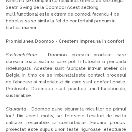
Nimic nu se compara cu relaxarea oferita de sezlongul
Seat’n Swing de la Doomoo! Acest sezlong
multifunctional este extrem de comod, facandu-l pe
bebelus sa se simta la fel de confortabil precum in
burtica mamei.
Promisiunea Doomoo - Crestem impreuna in confort
Sustenabilitate
- Doomoo creeaza produse care
dureaza toata viata si care pot fi folosite o perioada
indelungata. Acestea sunt fabricate intr-un atelier din
Belgia, in timp ce se imbunatateste contact procesul
de fabricare si materialele din care sunt confectionate.
Produsele Doomooo sunt practice, multifunctionale,
sustenabile.
Siguranta
- Doomoo pune siguranta micutilor pe primul
loc! Din acest motiv, se folosesc tesaturi de inalta
calitate, respirabile si confortabile. Fiecare produs
proiectat este supus unor teste riguroase, efectuate