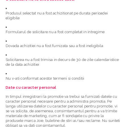
Produsul selectat nu a fost achizitionat pe durata perioadei
eligibile
Formularul de solicitare nu a fost completat in intregime
Dovada achizitiei nu a fost furnizata sau a fost ineligibila
Solicitarea nu a fost trimisa in decurs de 30 de zile calendaristice
de la data achizitiei
Nu v-ati conformat acestor termeni si conditii
Date cu caracter personal
In timpul inregistrarii la promotie va trebui sa furnizati datele cu
caracter personal necesare pentru a administra promotia. Pe
langa utilizarea datelor cu caracter personal pentru promotie, vi
se va solicita, de asemenea, consimtamantul pentru a va trimite
materiale de marketing, cum ar fi sondajele cu privire la
produsele marca Joie, buletine de stiri ai/sau reclame. Nu sunteti
obligat sa va dati consimtamantul.