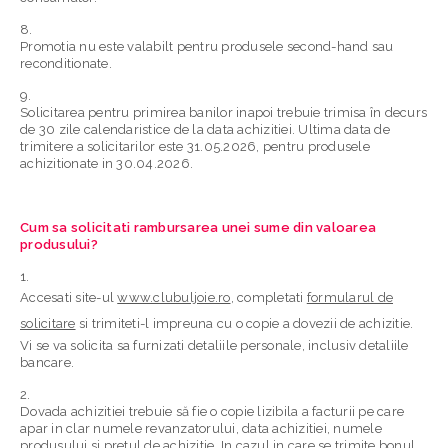
Promotia nu este valabilt pentru produsele second-hand sau
reconditionate.
Solicitarea pentru primirea banilor inapoi trebuie trimisa în decurs
de 30 zile calendaristice de la data achizitiei.
Ultima data de
trimitere a solicitarilor este 31.05.2026
, pentru produsele
achizitionate in
30.04.2026
.
Cum sa solicitati rambursarea unei sume din valoarea
produsului?
Accesati site-ul
www.clubuljoie.ro
, completati
formularul de
solicitare
si trimiteti-l impreuna cu o copie a dovezii de achizitie.
Vi se va solicita sa furnizati detaliile personale, inclusiv detaliile
bancare.
Dovada achizitiei trebuie să fie o copie lizibila a facturii pe care
apar in clar numele revanzatorului, data achizitiei, numele
produsului si pretul de achizitie. In cazul in care se trimite bonul