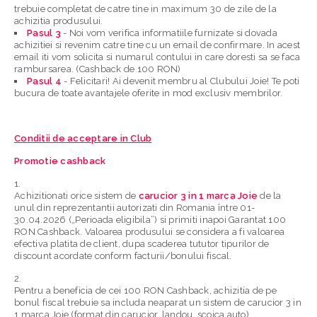
trebuie completat de catre tine in maximum 30 de zile de la
achizitia produsului
.
Pasul 3
- Noi vom verifica informatiile furnizate si dovada
achizitiei si revenim catre tine cu un email de confirmare. In acest
email iti vom solicita si numarul contului in care doresti sa se faca
rambursarea.
(Cashback de 100 RON)
Pasul 4
- Felicitari! Ai devenit membru al Clubului Joie! Te poti
bucura de toate avantajele oferite in mod exclusiv membrilor.
Conditii de acceptare in Club
Promotie cashback
Achizitionati orice sistem de
carucior 3 in 1 marca Joie
de la
unul din reprezentantii autorizati din Romania între 01-
30.04.2026 („Perioada eligibila”) si
primiti inapoi Garantat 100
RON Cashback
. Valoarea produsului se considera a fi valoarea
efectiva platita de client, dupa scaderea tututor tipurilor de
discount acordate conform facturii/bonului fiscal.
Pentru a beneficia de cei 100 RON Cashback,
achizitia de pe
bonul fiscal trebuie sa includa neaparat un sistem de carucior 3 in
1 marca Joie (format din carucior, landou, scoica auto).