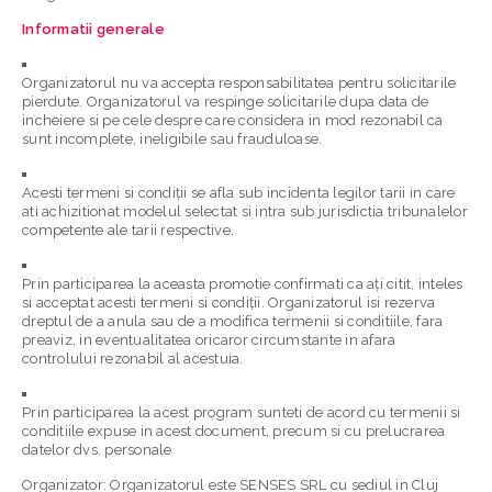
Informatii generale
Organizatorul nu va accepta responsabilitatea pentru solicitarile
pierdute. Organizatorul va respinge solicitarile dupa data de
incheiere si pe cele despre care considera in mod rezonabil ca
sunt incomplete, ineligibile sau frauduloase.
Acesti termeni si condiții se afla sub incidenta legilor tarii in care
ati achizitionat modelul selectat si intra sub jurisdictia tribunalelor
competente ale tarii respective.
Prin participarea la aceasta promotie confirmati ca ați citit, inteles
si acceptat acesti termeni si condiții. Organizatorul isi rezerva
dreptul de a anula sau de a modifica termenii si conditiile, fara
preaviz, in eventualitatea oricaror circumstante in afara
controlului rezonabil al acestuia.
Prin participarea la acest program sunteti de acord cu termenii si
conditiile expuse in acest document, precum si cu prelucrarea
datelor dvs. personale
Organizator:
Organizatorul este SENSES SRL cu sediul in Cluj