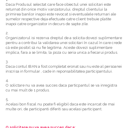
Daca Produsul selectat care face obiectul unei solicitari este
returnat din orice motiv vanzatorului, dreptul clientului la
primirea banilor inapoi este revocat si eventualele returnari ale
sumelor respective deja efectuate catre client trebuie platite
inapoi catre organizator in decurs de sapte zile.
Organizatorul isi rezerva dreptul de a solicita dovezi suplimentare
pentru a contribui la validarea unei solicitari în cazul în care crede
că este posibil să nu fie legitima. Aceste dovezi suplimentare
implica, fara a se limita, la poza cu seria unica a fiecarui produs.
Daca contul IBAN a fost completat eronat sau nu este al persoanei
inscrisa in formular , cade in reponsabilitatea participantului.
O solictare nu va avea succes daca particpantul se va inregistra
cu mai mult de 1 produs.
Acelasi bon fiscal nu poate fi eligibil daca este incarcat de mai
multe ori, de participanti diferiti sau acelasi participant.
O solicitare nu va avea succes daca: