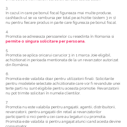
In cazul in care pe bonul fiscal figureaza mai multe produse,
cashback-ul se va rambursa per total pe achizitie (sistem 3 in 1)
nu pentru fiecare produs in parte care figureaza pe bonul fiscal.
Promotia se adreseaza
persoanelor cu resedinta în Romania
si
permite
o singura solicitare per persoana.
Promotia se aplica
oricarui carucior 3 in 1 marca Joie
eligibil,
achizitionat in perioada mentionata de la un revanzator autorizat
din România.
Promotia este valabila doar pentru utilizatorii finali. Solicitarile
pentru modelele selectate achizitionate care vor fi revandute unei
terte parti nu sunt eligibile pentru aceasta promotie. Revanzatorii
nu pot trimite solicitari în numele clientilor.
Promotia nu este valabila pentru angajatii, agentii, distribuitorii,
revanzatorii, pentru angajatii din retail ai revanzatorilor
participanti si nici pentru cei care au legaturi cu promotia.
Promotia este valabila si pentru angajat atunci cand acesta devine
consumator.