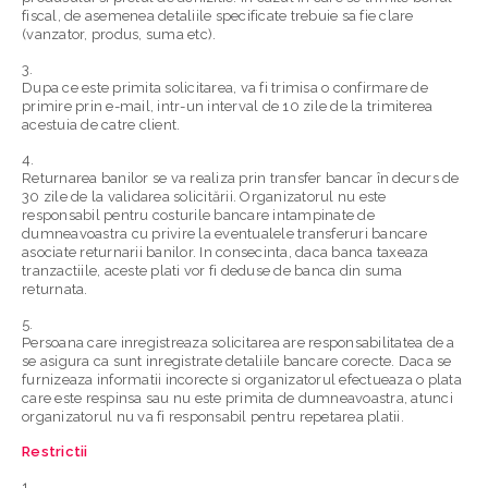
fiscal, de asemenea detaliile specificate trebuie sa fie clare
(vanzator, produs, suma etc).
Dupa ce este primita solicitarea, va fi trimisa o confirmare de
primire prin e-mail,
intr-un interval de 10 zile de la trimiterea
acestuia de catre client.
Returnarea banilor se va realiza prin transfer bancar în decurs de
30 zile de la validarea solicitării. Organizatorul nu este
responsabil pentru costurile bancare intampinate de
dumneavoastra cu privire la eventualele transferuri bancare
asociate returnarii banilor. In consecinta, daca banca taxeaza
tranzactiile, aceste plati vor fi deduse de banca din suma
returnata.
Persoana care inregistreaza solicitarea are responsabilitatea de a
se asigura ca sunt inregistrate detaliile bancare corecte. Daca se
furnizeaza informatii incorecte si organizatorul efectueaza o plata
care este respinsa sau nu este primita de dumneavoastra, atunci
organizatorul nu va fi responsabil pentru repetarea platii.
Restrictii