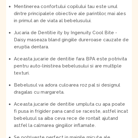
Mentinerea confortului copilului tau este unul
dintre principalele obiective ale parintilor, mai ales
in primul an de viata al bebelusului.
Jucaria de Dentitie ity by Ingenuity Cool Bite -
Daisy maseaza bland gingiile dureroase cauzate de
eruptia dentara.
Aceasta jucarie de dentitie fara BPA este potrivita
pentru auto-linistirea bebelusului si are multiple
texturi.
Bebelusul va adora culoarea roz pal si designul
dragalas cu margareta.
Aceasta jucarie de dentitie umpluta cu apa poate
fi pusa in frigider pana cand se raceste, astfel incat
bebelusul sa aiba ceva rece de rontait ajutand
astfel la calmarea gingiilor inflamate.
Se potriveste perfect in mainile micute ale