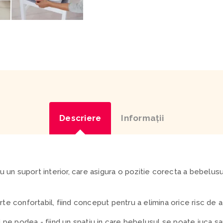
Descriere
Informaţii
un suport interior, care asigura o pozitie corecta a bebelusulu
rte confortabil, fiind conceput pentru a elimina orice risc de 
si pe podea - fiind un spatiu in care bebelusul se poate juca sau