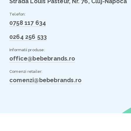
Strada Louis Pasteur, Nr. 76, Cluj-Napoca
Telefon:
0758 117 634
0264 256 533
Informatii produse:
office@bebebrands.ro
Comenzi retailer:
comenzi@bebebrands.ro