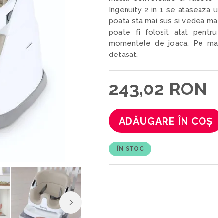
Ingenuity 2 in 1 se ataseaza 
poata sta mai sus si vedea mai
poate fi folosit atat pent
momentele de joaca. Pe mas
detasat.
243,02 RON
ADĂUGARE ÎN COȘ
ÎN STOC