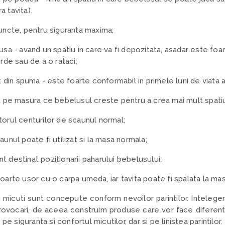
 tavita).
puncte, pentru siguranta maxima;
usa - avand un spatiu in care va fi depozitata, asadar este foa
erde sau de a o rataci;
at din spuma - este foarte conformabil in primele luni de viata 
at pe masura ce bebelusul creste pentru a crea mai mult spati
torul centurilor de scaunul normal;
aunul poate fi utilizat si la masa normala;
t destinat pozitionarii paharului bebelusului;
oarte usor cu o carpa umeda, iar tavita poate fi spalata la ma
micuti sunt concepute conform nevoilor parintilor. Intelegem
rovocari, de aceea construim produse care vor face diferenta in
pe siguranta si confortul micutilor, dar si pe linistea parintilor.