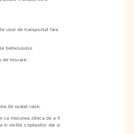
rte usor de transportat fara
ale bebelusului;
u de miscare;
sina de spalat vase;
 ca misiunea zilnica de a fi
 vietile copilasilor, dar si