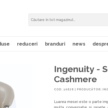
duse
reduceri
branduri
news
despre
Ingenuity - 
Cashmere
COD:
10678
|
PRODUCĂTOR: IN
Luarea mesei este o parte impo
multa conversatie si rasete 