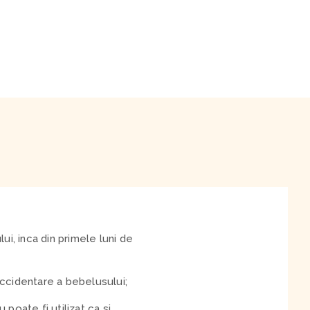
i, inca din primele luni de
accidentare a bebelusului;
 poate fi utilizat ca si