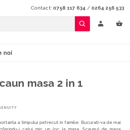
Contact:
0758 117 634
/
0264 256 533
 noi
Scaun masa 2 in 1
GENUITY
rtanta a timpului petrecut in familie. Bucurati-va de mai
oferindu-i celui mic un loc la masa. Scaunul de masa