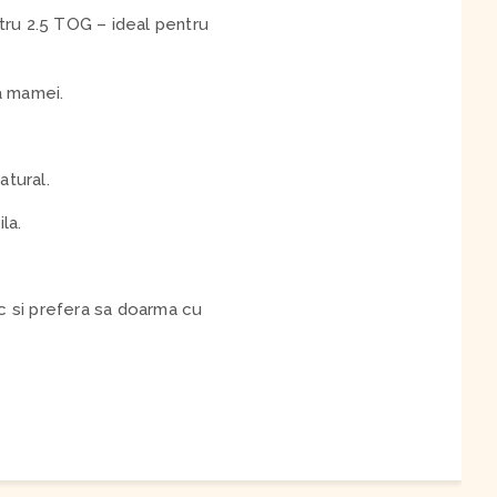
ntru 2.5 TOG – ideal pentru
ca mamei.
atural.
la.
 si prefera sa doarma cu