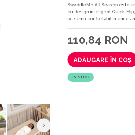
SwaddleMe All Season este un
cu design inteligent Quick-Flip,
un somn confortabil in orice a
110,84 RON
ADĂUGARE ÎN COȘ
ÎN STOC