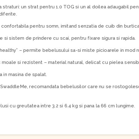
straturi: un strat pentru 1.0 TOG si un al doilea adaugabil pe
iferite.
i confortabila pentru somn, imitand senzatia de cuib din burti
e si sistem de prindere cu scai, pentru fixare sigura si rapida.
healthy” – permite bebelusului sa-si miste picioarele in mod n
oale si rezistent – material natural, delicat cu pielea sensibi
a in masina de spalat.
i SwaddleMe, recomandata bebelusilor care nu se rostogolesc
i cu greutatea intre 3.2 si 6.4 kg si pana la 66 cm lungime.