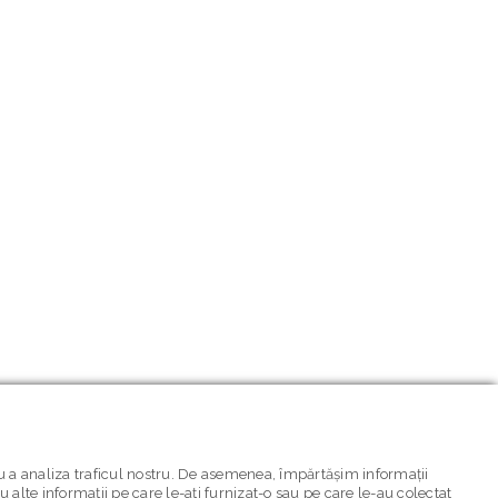
ru a analiza traficul nostru. De asemenea, împărtășim informații
cu alte informații pe care le-ați furnizat-o sau pe care le-au colectat