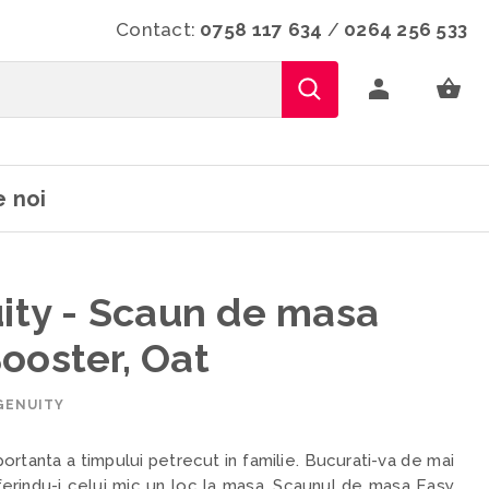
Contact:
0758 117 634
/
0264 256 533
 noi
uity - Scaun de masa
ooster, Oat
GENUITY
rtanta a timpului petrecut in familie. Bucurati-va de mai
ferindu-i celui mic un loc la masa. Scaunul de masa Easy