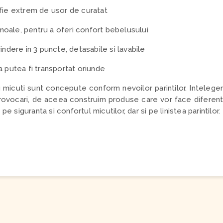
 fie extrem de usor de curatat
oale, pentru a oferi confort bebelusului
indere in 3 puncte, detasabile si lavabile
a putea fi transportat oriunde
micuti sunt concepute conform nevoilor parintilor. Intelegem
rovocari, de aceea construim produse care vor face diferenta in
pe siguranta si confortul micutilor, dar si pe linistea parintilor.