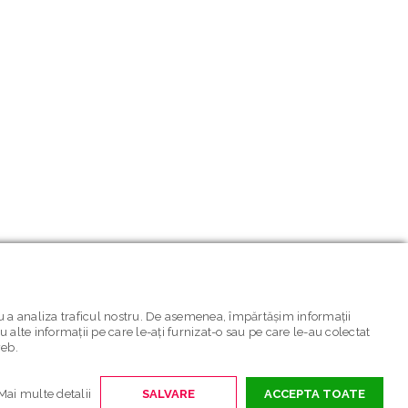
ru a analiza traficul nostru. De asemenea, împărtășim informații
cu alte informații pe care le-ați furnizat-o sau pe care le-au colectat
web.
Mai multe detalii
SALVARE
ACCEPTA TOATE