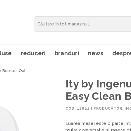
duse
reduceri
branduri
news
despre
n Booster, Oat
Ity by Ingen
Easy Clean B
COD:
12622
|
PRODUCĂTOR: IN
Luarea mesei este o parte impo
multa conversatie si rasete o