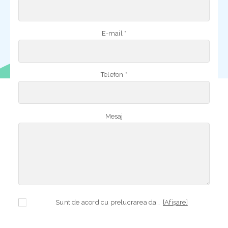
E-mail *
Telefon *
Mesaj
Sunt de acord cu prelucrarea datelor mele cu caracter personal în vederea plasării comenzii și creării opționale a contului, dacă s-a selectat opțiunea. Temeiul prelucrării îl reprezintă obligația contractuală, în scopul livrării produselor comandate, durata prelucrării fiind perioada termenului de prescripție de 3 ani de la plasarea comenzii. În măsura în care nu sunteți de acord cu prelucrarea datelor dvs, vă informăm că nu vom putea livra produsele comandate. Drepturile dvs. în calitate de persoană vizată sunt garantate prin
[Afișare]