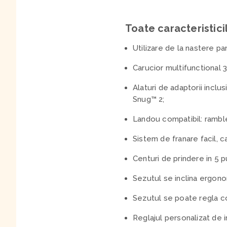
Toate caracteristici
Utilizare de la nastere pan
Carucior multifunctional 
Alaturi de adaptorii inclu
Snug™ 2;
Landou compatibil: rambl
Sistem de franare facil, c
Centuri de prindere in 5 pu
Sezutul se inclina ergon
Sezutul se poate regla co
Reglajul personalizat de i