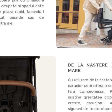
poate plia cu o singura
e ocupate si spatiul este
e pliaza rapid, facandu-l
rtat oriunde sau de
stranse.
DE LA NASTERE 
MARE
Cu utilizare de la naster
carucior usor ofera o s
fara compromisuri. 
sustine greutatea cop
creste, caruciorul 
siguranta in toate etapel