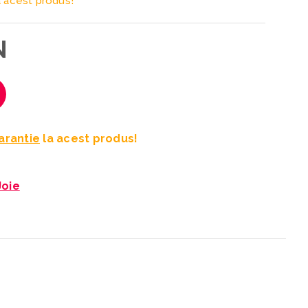
 acest produs!
N
Garantie
la acest produs!
Joie