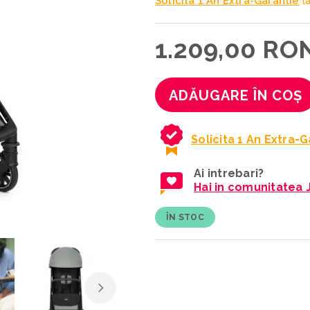
Solicita 1 An Extra-Garantie
la
1.209,00 RO
ADĂUGARE ÎN COȘ
Solicita 1 An Extra-
Ai intrebari?
Hai in comunitatea 
ÎN STOC