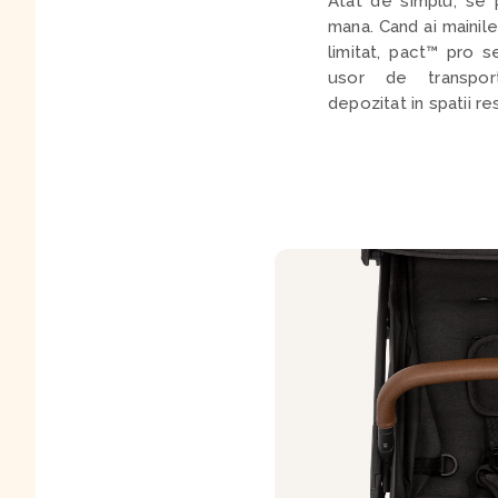
Atat de simplu, se 
mana. Cand ai mainil
limitat, pact™ pro s
usor de transpo
depozitat in spatii re