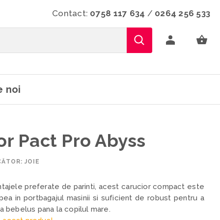
Contact:
0758 117 634
/
0264 256 533
 noi
ior Pact Pro Abyss
ĂTOR: JOIE
ntajele preferate de parinti, acest carucior compact este
pea in portbagajul masinii si suficient de robust pentru a
 la bebelus pana la copilul mare.