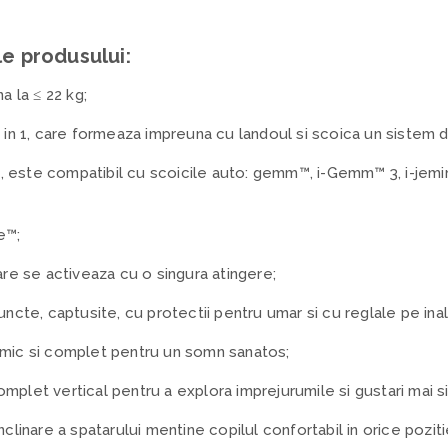
le produsului:
a la ≤ 22 kg;
3 in 1, care formeaza impreuna cu landoul si scoica un sistem d
si, este compatibil cu scoicile auto: gemm™, i-Gemm™ 3, i-jemin
e™;
are se activeaza cu o singura atingere;
ncte, captusite, cu protectii pentru umar si cu reglale pe inalti
omic si complet pentru un somn sanatos;
mplet vertical pentru a explora imprejurumile si gustari mai s
nclinare a spatarului mentine copilul confortabil in orice poziti