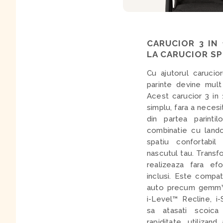
CARUCIOR 3 IN
LA CARUCIOR S
Cu ajutorul carucio
parinte devine mult
Acest carucior 3 in 
simplu, fara a necesi
din partea parintil
combinatie cu lando
spatiu confortabil
nascutul tau. Transf
realizeaza fara efo
inclusi. Este compat
auto precum gemm™,
i-Level™ Recline, i
sa atasati scoica
rapiditate, utilizand