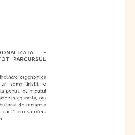
SONALIZATA -
TOT PARCURSUL
 inclinare ergonomica
un somn linistit, o
la pentru ca micutul
nce in siguranta, sau
 butonul de reglare a
 la pact™ pro va ofera
a.