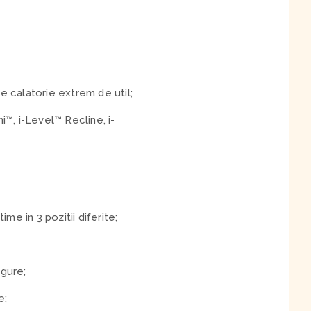
e calatorie extrem de util;
i™, i-Level™ Recline, i-
me in 3 pozitii diferite;
igure;
e;