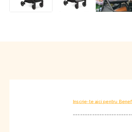
Inscrie-te aici pentru Benef
________________________