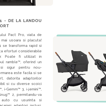
 1 - DE LA LANDOU
PORT
rului Pact Pro, viata de
 mai usoara si placuta!
1 se transforma rapid si
ta eforturi considerabile
or. Poate fi utilizat in
ul ramble™, oferind un
 si sigur pentru nou-
ormarea este facila si se
rt, datorita adaptorilor
ibil si cu diverse scoici
 i-Gemm™ 3, i-jemini™,
-Snug™ 2, permitandu-va
 auto cu usurinta si
 aceiasi adaptori inclusi.