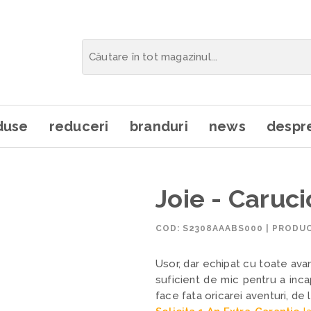
duse
reduceri
branduri
news
despre
Joie - Caruc
COD:
S2308AAABS000
|
PRODUC
Usor, dar echipat cu toate ava
suficient de mic pentru a inca
face fata oricarei aventuri, de