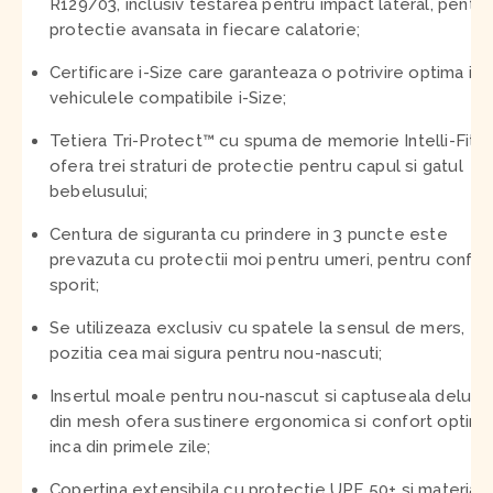
R129/03, inclusiv testarea pentru impact lateral, pentru
protectie avansata in fiecare calatorie;
Certificare i-Size care garanteaza o potrivire optima in
vehiculele compatibile i-Size;
Tetiera Tri-Protect™ cu spuma de memorie Intelli-Fit™
ofera trei straturi de protectie pentru capul si gatul
bebelusului;
Centura de siguranta cu prindere in 3 puncte este
prevazuta cu protectii moi pentru umeri, pentru confor
sporit;
Se utilizeaza exclusiv cu spatele la sensul de mers,
pozitia cea mai sigura pentru nou-nascuti;
Insertul moale pentru nou-nascut si captuseala deluxe
din mesh ofera sustinere ergonomica si confort optim
inca din primele zile;
Copertina extensibila cu protectie UPF 50+ si material