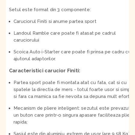
Setul este format din 3 componente:
Caruciorul Finiti si anume partea sport
Landoul Ramble care poate fi atasat pe cadrul
caruciorului
Scoica Auto i-Starter care poate fi prinsa pe cadru cu
ajutorul adaptorilor.
Caracteristici carucior Finiti:
Partea sport poate fi montata atat cu fata, cat si cu
spatele la directia de mers - totul foarte usor si simplu
si fara ca mamica sa fie nevoita sa depuna mult efort;
Mecanism de pliere inteligent: sezutul este prevazut c
un buton care printr-o singura apasare faciliteaza pliere
rapida;
Sasiul este din aluminiu, extrem de usor (are 9.58 Kg);