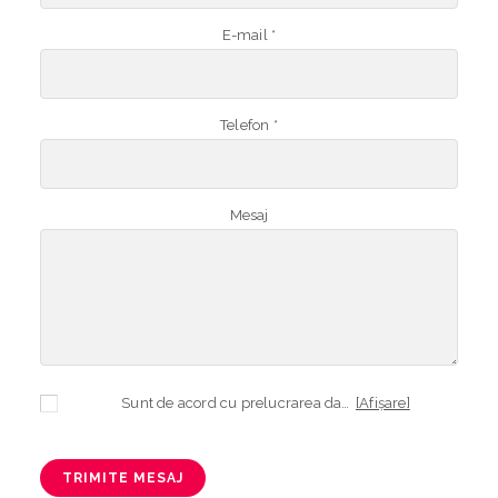
E-mail *
Telefon *
Mesaj
Sunt de acord cu prelucrarea datelor mele cu caracter personal în vederea plasării comenzii și creării opționale a contului, dacă s-a selectat opțiunea. Temeiul prelucrării îl reprezintă obligația contractuală, în scopul livrării produselor comandate, durata prelucrării fiind perioada termenului de prescripție de 3 ani de la plasarea comenzii. În măsura în care nu sunteți de acord cu prelucrarea datelor dvs, vă informăm că nu vom putea livra produsele comandate. Drepturile dvs. în calitate de persoană vizată sunt garantate prin
[Afișare]
TRIMITE MESAJ