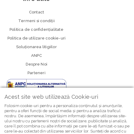
Contact
Termeni si condiţii
Politica de confidenţialitate
Politica de utilizare cookie-uri
Soluționarea litigiilor
ANPC
Despre Noi
Parteneri
Acest site web utilizează Cookie-uri
Folosim cookie-uri pentru a personaliza conținutul și anunțurile,
pentru a oferi funcții de social media și pentru a analiza traficul
nostru. De asemenea, împărtășim informații despre utilizarea site-
newsletter Bebe Brands
ului nostru cu partenerii noștri de socializare, publicitate și analiză,
care îl pot combina cu alte informații pe care le-ați furnizat-o sau pe
care le-au colectat din utilizarea serviciilor lor. Sunteți de acord cu