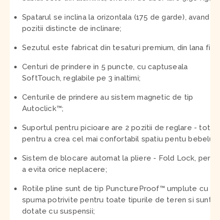
Spatarul se inclina la orizontala (175 de garde), avand 5
pozitii distincte de inclinare;
Sezutul este fabricat din tesaturi premium, din lana fina;
Centuri de prindere in 5 puncte, cu captuseala
SoftTouch, reglabile pe 3 inaltimi;
Centurile de prindere au sistem magnetic de tip
Autoclick™;
Suportul pentru picioare are 2 pozitii de reglare - totul
pentru a crea cel mai confortabil spatiu pentu bebelusi
Sistem de blocare automat la pliere - Fold Lock, pentr
a evita orice neplacere;
Rotile pline sunt de tip PunctureProof™ umplute cu
spuma potrivite pentru toate tipurile de teren si sunt
dotate cu suspensii;