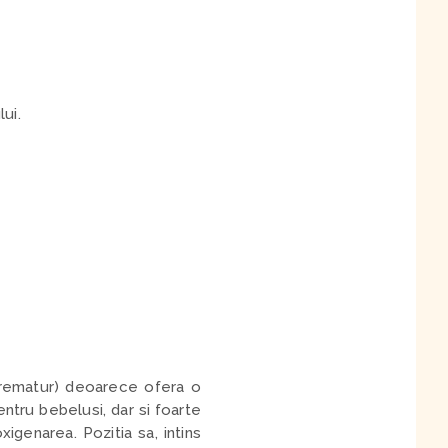
ui.
 prematur) deoarece ofera o
entru bebelusi, dar si foarte
xigenarea. Pozitia sa, intins