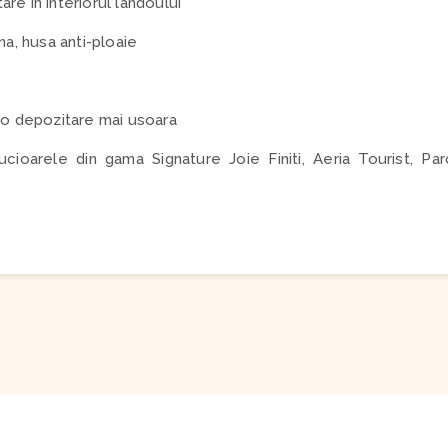
re in interiorul landoului
na, husa anti-ploaie
 o depozitare mai usoara
cioarele din gama Signature Joie Finiti, Aeria Tourist, Parc