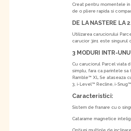
Creat pentru momentele in c
de o pliere rapida si compact
DE LA NASTERE LA 2
Utilizarea caruciorului Parc
carucior 3in1 este singurul
3 MODURI INTR-UNU
Cu caruciorul Parcel viata d
simplu, fara ca parintele s
Ramble™ XL Se ataseaza cu u
3, i-Level™ Recline, i-Snug™
Caracteristici:
Sistem de franare cu o sing
Catarame magnetice intelig
Optiuni multiple de inclinar