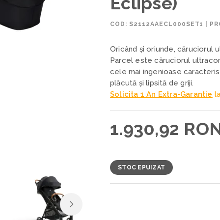
Eclipse)
COD:
S2112AAECL000SET1
|
PR
Oricând și oriunde, căruciorul
Parcel este căruciorul ultraco
cele mai ingenioase caracterist
plăcută și lipsită de griji.
Solicita 1 An Extra-Garantie
la
1.930,92 RO
STOC EPUIZAT