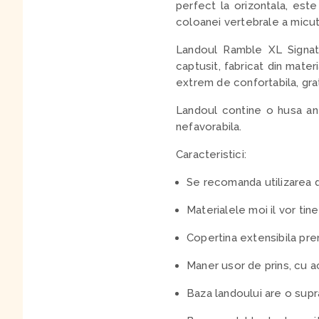
perfect la orizontala, est
coloanei vertebrale a micut
Landoul Ramble XL Signatu
captusit, fabricat din mater
extrem de confortabila, grati
Landoul contine o husa ant
nefavorabila.
Caracteristici:
Se recomanda utilizarea de
Materialele moi il vor tin
Copertina extensibila pr
Maner usor de prins, cu a
Baza landoului are o sup