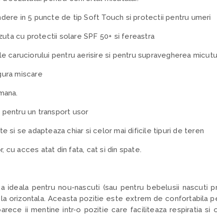
ndere in 5 puncte de tip Soft Touch si protectii pentru umeri
ta cu protectii solare SPF 50+ si fereastra
le caruciorului pentru aerisire si pentru supravegherea micutul
gura miscare
 mana.
 pentru un transport usor
e si se adapteaza chiar si celor mai dificile tipuri de teren
 cu acces atat din fata, cat si din spate.
a ideala pentru nou-nascuti (sau pentru bebelusii nascuti
s la orizontala. Aceasta pozitie este extrem de confortabila p
ece ii mentine intr-o pozitie care faciliteaza respiratia si o