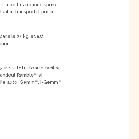
at, acest carucior dispune
luat in transportul public.
pana la 22 kg, acest
tura.
in 1 – totul foarte facil si
 landoul Ramble™ si
oicile auto: Gemm™, i-Gemm™