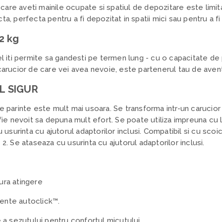
are aveti mainile ocupate si spatiul de depozitare este limit
a, perfecta pentru a fi depozitat in spatii mici sau pentru a fi 
2 kg
el iti permite sa gandesti pe termen lung - cu o capacitate de 
 carucior de care vei avea nevoie, este partenerul tau de aven
L SIGUR
e parinte este mult mai usoara. Se transforma intr-un carucior 3 
a fie nevoit sa depuna mult efort. Se poate utiliza impreuna cu
surinta cu ajutorul adaptorilor inclusi. Compatibil si cu sc
 2. Se ataseaza cu usurinta cu ajutorul adaptorilor inclusi.
ura atingere
ente autoclick™.
e a sezutului pentru confortul micutului.