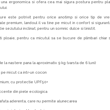
e una ergonomica si ofera cea mai sigura postura pentru pl
ului.
re este potrivit pentru orice anotimp si orice tip de vre
iale premium, landoul il va tine pe micut in confort si siguran
e sezutului inclinat, pentru un somnic dulce si linistit.
i ploaie, pentru ca micutul sa se bucure de plimbari chiar
 la nastere pana la aproximativ 9 kg (varsta de 6 luni)
e pe micut ca intr-un cocon
emium, cu protectie UPF50+
ccente din piele ecologica
rafata aderenta, care nu permite alunecarea