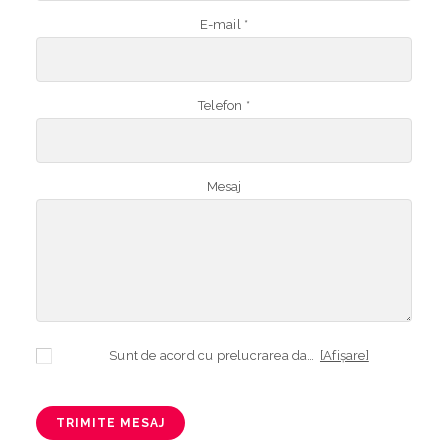
E-mail *
Telefon *
Mesaj
Sunt de acord cu prelucrarea datelor mele cu caracter personal în vederea plasării comenzii și creării opționale a contului, dacă s-a selectat opțiunea. Temeiul prelucrării îl reprezintă obligația contractuală, în scopul livrării produselor comandate, durata prelucrării fiind perioada termenului de prescripție de 3 ani de la plasarea comenzii. În măsura în care nu sunteți de acord cu prelucrarea datelor dvs, vă informăm că nu vom putea livra produsele comandate. Drepturile dvs. în calitate de persoană vizată sunt garantate prin
[Afișare]
TRIMITE MESAJ