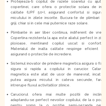
Protejeaza-ti copilul de razele soarelui cu ajutor
copertinei, care ofera o protectie solara de inal
calitate (UPF 50+), asigurand confortul si siguran
micutului in zilele insorite. Bucura-te de plimbari fa
griji, chiar si in cele mai puternice raze solare.
Plimbarile in aer liber continua, indiferent de vrem
Copertina rezistenta la apa este aliatul perfect in zile
ploioase, mentinand copilul uscat si confortabi
Materialul de inalta calitate respinge eficient ap
asigurand o protectie de incredere.
Sistemul inovator de prindere magnetica asigura o fixa
sigura si rapida a copilului in carucior. Catara
magnetica este atat de usor de manevrat, incat v
putea asigura micutul in cateva secunde, fara 
intrerupe fluxul activitatilor zilnice.
Caruciorul ofera mai multe pozitii de inclinare
adaptandu-se perfect nevoilor copilului, de la o pozit
pentru somn la o pozitie semi-sezanda pentr