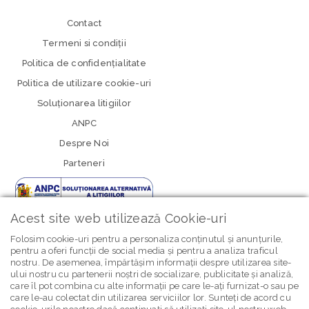
Contact
Termeni si condiţii
Politica de confidenţialitate
Politica de utilizare cookie-uri
Soluționarea litigiilor
ANPC
Despre Noi
Parteneri
Acest site web utilizează Cookie-uri
Folosim cookie-uri pentru a personaliza conținutul și anunțurile,
pentru a oferi funcții de social media și pentru a analiza traficul
nostru. De asemenea, împărtășim informații despre utilizarea site-
newsletter Bebe Brands
ului nostru cu partenerii noștri de socializare, publicitate și analiză,
care îl pot combina cu alte informații pe care le-ați furnizat-o sau pe
care le-au colectat din utilizarea serviciilor lor. Sunteți de acord cu