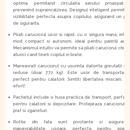
optima, permitand circulatia aerului proaspat s
prevenind supraincalzirea. Designul inteligent permite
vizibilitate perfecta asupra copilului, asigurand un pl
de siguranta.
Pliati caruciorul usor si rapid, cu o singura mana, intr-
mod compact si autonom, ideal pentru parintii activ
Mecanismul intuitiv va permite sa pliati caruciorul chiar 
atunci cand tineti copilul in brate.
Maneavrati caruciorul cu usurinta datorita greutatii sa
reduse (doar 7.72 kg). Este usor de transportat 
perfect pentru calatorii. Simtiti libertatea miscarii, fa
efort!
Pachetul include o husa practica de transport, perfec
pentru calatorii si depozitare. Protejeaza caruciorul 
praf si zgarieturi.
Rotile din fata sunt pivotante si asigura 
manevrabilitate usoara, perfecta pentru spatiil