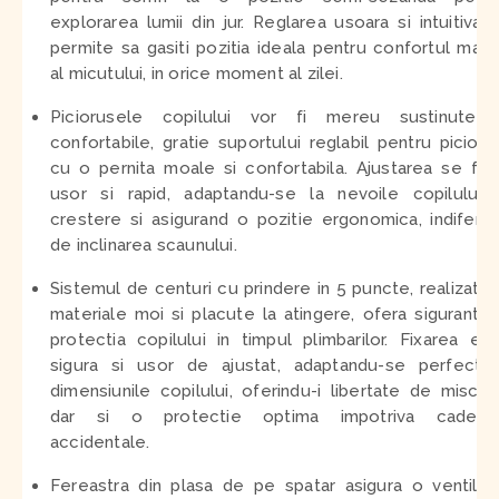
explorarea lumii din jur. Reglarea usoara si intuitiva 
permite sa gasiti pozitia ideala pentru confortul max
al micutului, in orice moment al zilei.
Piciorusele copilului vor fi mereu sustinute s
confortabile, gratie suportului reglabil pentru picioar
cu o pernita moale si confortabila. Ajustarea se fa
usor si rapid, adaptandu-se la nevoile copilului 
crestere si asigurand o pozitie ergonomica, indifere
de inclinarea scaunului.
Sistemul de centuri cu prindere in 5 puncte, realizat d
materiale moi si placute la atingere, ofera siguranta 
protectia copilului in timpul plimbarilor. Fixarea es
sigura si usor de ajustat, adaptandu-se perfect 
dimensiunile copilului, oferindu-i libertate de miscar
dar si o protectie optima impotriva caderilo
accidentale.
Fereastra din plasa de pe spatar asigura o ventilat