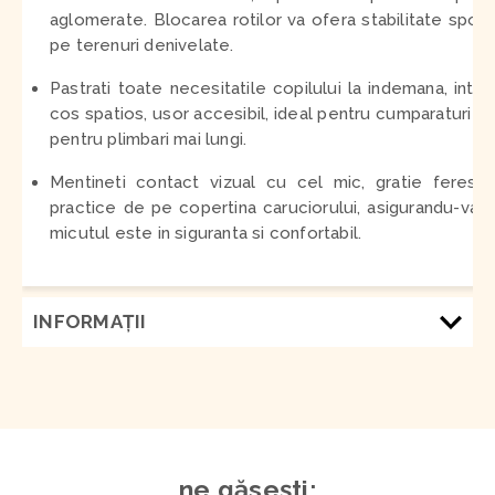
aglomerate. Blocarea rotilor va ofera stabilitate spori
pe terenuri denivelate.
Pastrati toate necesitatile copilului la indemana, intr-
cos spatios, usor accesibil, ideal pentru cumparaturi s
pentru plimbari mai lungi.
Mentineti contact vizual cu cel mic, gratie ferestr
practice de pe copertina caruciorului, asigurandu-va 
micutul este in siguranta si confortabil.
INFORMAŢII
ne găsești: