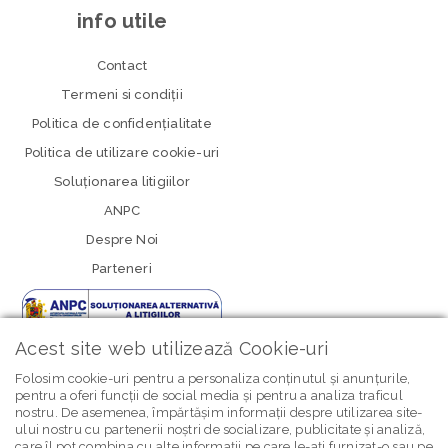
info utile
Contact
Termeni si condiţii
Politica de confidenţialitate
Politica de utilizare cookie-uri
Soluționarea litigiilor
ANPC
Despre Noi
Parteneri
Acest site web utilizează Cookie-uri
Folosim cookie-uri pentru a personaliza conținutul și anunțurile,
pentru a oferi funcții de social media și pentru a analiza traficul
nostru. De asemenea, împărtășim informații despre utilizarea site-
newsletter Bebe Brands
ului nostru cu partenerii noștri de socializare, publicitate și analiză,
care îl pot combina cu alte informații pe care le-ați furnizat-o sau pe