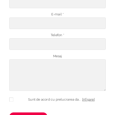
E-mail *
Telefon *
Mesaj
Sunt de acord cu prelucrarea datelor mele cu caracter personal în vederea plasării comenzii și creării opționale a contului, dacă s-a selectat opțiunea. Temeiul prelucrării îl reprezintă obligația contractuală, în scopul livrării produselor comandate, durata prelucrării fiind perioada termenului de prescripție de 3 ani de la plasarea comenzii. În măsura în care nu sunteți de acord cu prelucrarea datelor dvs, vă informăm că nu vom putea livra produsele comandate. Drepturile dvs. în calitate de persoană vizată sunt garantate prin
[Afișare]