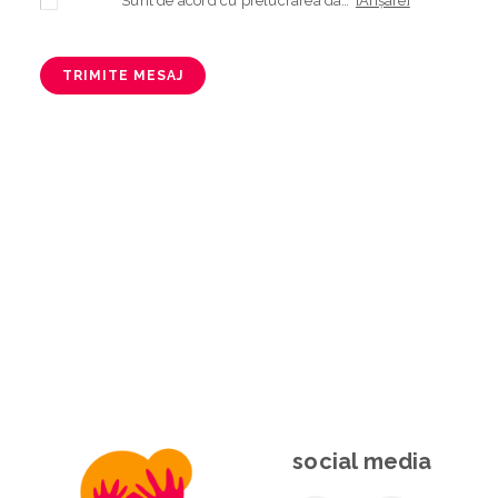
Sunt de acord cu prelucrarea datelor mele cu caracter personal în vederea plasării comenzii și creării opționale a contului, dacă s-a selectat opțiunea. Temeiul prelucrării îl reprezintă obligația contractuală, în scopul livrării produselor comandate, durata prelucrării fiind perioada termenului de prescripție de 3 ani de la plasarea comenzii. În măsura în care nu sunteți de acord cu prelucrarea datelor dvs, vă informăm că nu vom putea livra produsele comandate. Drepturile dvs. în calitate de persoană vizată sunt garantate prin
[Afișare]
TRIMITE MESAJ
social media