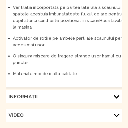
Ventilatia incorportata pe partea laterala a scaunului si 
spatele acestuia imbunatateste fluxul de are pentru
copil atunci cand este pozitionat in scaun
Husa lavabila
la masina.
Activator de rotire pe ambele parti ale scaunului pentr
acces mai usor.
O singura miscare de tragere strange usor hamul cu 5
puncte.
Materiale moi de inalta calitate.
INFORMAŢII
VIDEO