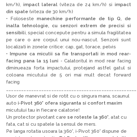
km/h),
impact lateral
(viteza de 24 km/h) si
impact
din spate
(viteza de 30 km/h)
• Foloseste
manechine performante de tip Q, de
inalta tehnologie, cu senzori extrem de precisi si
sensibili
,
special concepute pentru a simula fragilitatea
pe care o are corpul unui nou-nascut. Senzorii sunt
localizati in zonele critice: cap, gat, torace, pelvis
•
Impune ca micutii sa fie transportati in mod rear-
facing pana la 15 luni
- C
alatoritul in mod rear facing
diminueaza forta impactului, protejand astfel gatul si
coloana micutului de 5 ori mai mult decat forward
facing
____________________________________________________
Usor de manevrat si de rotit cu o singura mana, scaunul
auto
i-Pivot 360° ofera siguranta si confort maxim
micutului tau in fiecare calatorie!
Un protector pivotant care
se roteste la 360°
, atat cu
fata, cat si cu spatele la sensul de mers.
Pe langa rotatia usoara la 360°, i-Pivot 360° dispune de