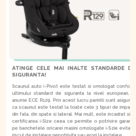
ATINGE CELE MAI INALTE STANDARDE DE
SIGURANTA!
Scaunul auto i-Pivot este testat si omologat conform
ultimului standard de siguranta la nivel european, si
anume ECE R129. Prin acest lucru parintii sunt asigurati
ca scaunul este testat la toate cele 3 tipuri de impact:
din fata, din spate si lateral. Mai mult, este incadrat si la
certificarea i-Size ceea ce permite o potrivire garanta
pe banchetele oricarei masini omologate i-Szie evitand
riscul de instalare nepotrivita sau erori la instalare.