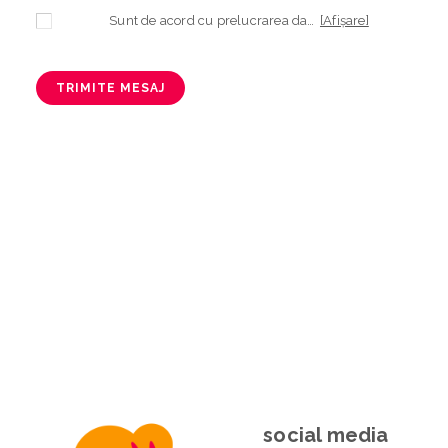
Sunt de acord cu prelucrarea datelor mele cu caracter personal în vederea plasării comenzii și creării opționale a contului, dacă s-a selectat opțiunea. Temeiul prelucrării îl reprezintă obligația contractuală, în scopul livrării produselor comandate, durata prelucrării fiind perioada termenului de prescripție de 3 ani de la plasarea comenzii. În măsura în care nu sunteți de acord cu prelucrarea datelor dvs, vă informăm că nu vom putea livra produsele comandate. Drepturile dvs. în calitate de persoană vizată sunt garantate prin
[Afișare]
TRIMITE MESAJ
social media