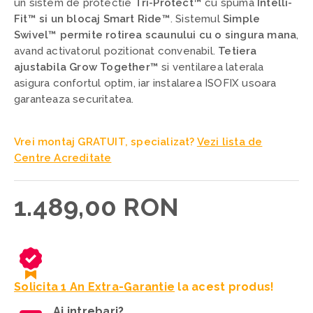
un sistem de protectie
Tri-Protect™
cu spuma
Intelli-
Fit™ si un blocaj Smart Ride™
. Sistemul
Simple
Swivel™ permite rotirea scaunului cu o singura mana
,
avand activatorul pozitionat convenabil.
Tetiera
ajustabila Grow Together™
si ventilarea laterala
asigura confortul optim, iar instalarea ISOFIX usoara
garanteaza securitatea.
Vrei montaj GRATUIT, specializat?
Vezi lista de
Centre Acreditate
1.489,00 RON
Solicita 1 An Extra-Garantie
la acest produs!
Ai intrebari?