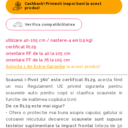
Cashback! Primesti inapoi bani la acest
produs!
Verifica compatibilitatea
utilizare 40-105 cm /
nastere-4 ani (19 kg)
certificat R129
orientare RF de la 40 la 105 cm
orientare FF de la 76 la 105 cm
Solicita 1 An Extra-Garantie
la acest produs!
____________________________________________________
Scaunul i-Pivot 360° este certificat R129
,
acesta fiind
un nou Regulament UE privind siguranta pentru
scaunele auto pentru copii si clasifica scaunele in
functie de inaltimea copilului (cm).
De ce R129 este mai sigur?
• Ofera o protectie mai buna asupra capului, gatului si
coloanei micutului deoarece
scaunele sunt supuse
testelor suplimentare la impact frontal
(viteza de 50