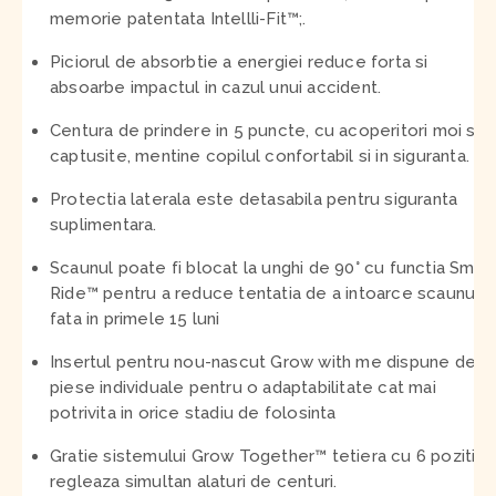
memorie patentata Intellli-Fit™;.
Piciorul de absorbtie a energiei reduce forta si
absoarbe impactul in cazul unui accident.
Centura de prindere in 5 puncte, cu acoperitori moi si
captusite, mentine copilul confortabil si in siguranta.
Protectia laterala este detasabila pentru siguranta
suplimentara.
Scaunul poate fi blocat la unghi de 90° cu functia Smar
Ride™ pentru a reduce tentatia de a intoarce scaunul 
fata in primele 15 luni
Insertul pentru nou-nascut Grow with me dispune de 3
piese individuale pentru o adaptabilitate cat mai
potrivita in orice stadiu de folosinta
Gratie sistemului Grow Together™ tetiera cu 6 pozitii s
regleaza simultan alaturi de centuri.