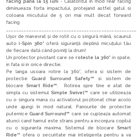
facing pana la 15 luni
- C
alatoritul in mod rear facing
diminueaza forta impactului, protejand astfel gatul si
coloana micutului de 5 ori mai mult decat forward
facing
____________________________________________________
Ușor de manevrat și de rotit cu o singură mână, scaunul
auto
i-Spin 360°
oferă siguranță deplină micuțului tău
de fiecare dată când porniți la drum!
Un protector pivotant care se
roteste la 360°
in spate,
in fata si in orice directie.
Pe langa usoara rotire la 360°, ofera si sistem de
protectie
Guard Surround Safety™
si sistem de
blocare
Smart Ride™
. Rotirea spre tine e atat de
simpla cu sistemul
Simple Swivel™
care se utilizeaza
cu o singura mana cu activatorul pozitonat chiar acolo
unde ajungi în mod natural. Panourile de protectie
puternice
Guard Surround™
care se cupleaza automat
atunci cand hamul este strans pentru a inconjura copilul
cu o siguranta maxima. Sistemul de blocare
Smart
Ride
™
ofera o securitate mai inteligenta pentru a va