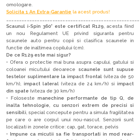
omologare.
Solicita 1 An Extra-Garantie
la acest produs!
____________________________________________________
Scaunul i-Spin 360° este certificat R129
,
acesta fiind
un nou Regulament UE privind siguranta pentru
scaunele auto pentru copii si clasifica scaunele in
functie de inaltimea copilului (cm).
De ce R129 este mai sigur?
• Ofera o protectie mai buna asupra capului, gatului si
coloanei micutului deoarece
scaunele sunt supuse
testelor suplimentare la impact frontal
(viteza de 50
km/h),
impact lateral
(viteza de 24 km/h) si
impact
din spate
(viteza de 30 km/h)
• Foloseste
manechine performante de tip Q, de
inalta tehnologie, cu senzori extrem de precisi si
sensibili
,
special concepute pentru a simula fragilitatea
pe care o are corpul unui nou-nascut. Senzorii sunt
localizati in zonele critice: cap, gat, torace, pelvis
•
Impune ca micutii sa fie transportati in mod rear-