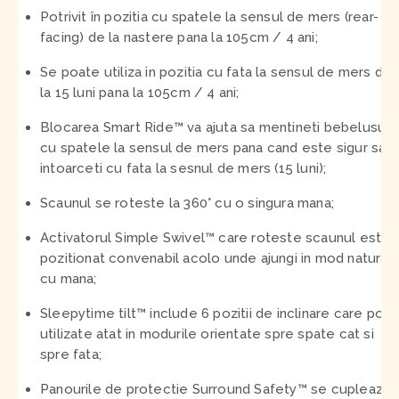
Potrivit în pozitia cu spatele la sensul de mers (rear-
facing) de la nastere pana la 105cm / 4 ani;
Se poate utiliza in pozitia cu fata la sensul de mers de
la 15 luni pana la 105cm / 4 ani;
Blocarea Smart Ride
™
va ajuta sa mentineti bebelusul
cu spatele la sensul de mers pana cand este sigur sa il
intoarceti cu fata la sesnul de mers (15 luni);
Scaunul se roteste la 360° cu o singura mana;
Activatorul Simple Swivel
™
care roteste scaunul este
pozitionat convenabil acolo unde ajungi in mod natural
cu mana;
Sleepytime tilt
™
include 6 pozitii de inclinare care pot f
utilizate atat in modurile orientate spre spate cat si
spre fata;
Panourile de protectie Surround Safety
™
se cupleaza