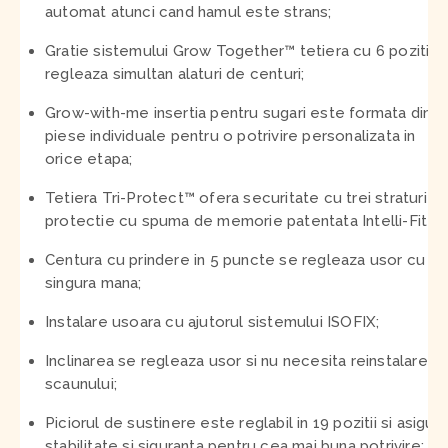
automat atunci cand hamul este strans;
Gratie sistemului Grow Together
™
tetiera cu 6 pozitii 
regleaza simultan alaturi de centuri;
Grow-with-me insertia pentru sugari este formata din 3
piese individuale pentru o potrivire personalizata in
orice etapa;
Tetiera Tri-Protect
™
ofera securitate cu trei straturi d
protectie cu spuma de memorie patentata Intelli-Fit
™
;
Centura cu prindere in 5 puncte se regleaza usor cu o
singura mana;
Instalare usoara cu ajutorul sistemului ISOFIX;
Inclinarea se regleaza usor si nu necesita reinstalarea
scaunului;
Piciorul de sustinere este reglabil in 19 pozitii si asigur
stabilitate si siguranta pentru cea mai buna potrivire;