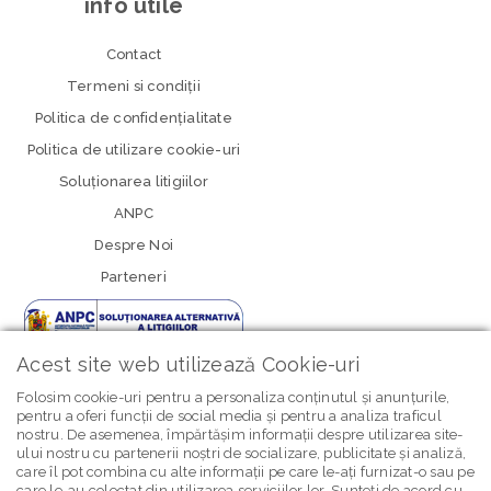
info utile
Contact
Termeni si condiţii
Politica de confidenţialitate
Politica de utilizare cookie-uri
Soluționarea litigiilor
ANPC
Despre Noi
Parteneri
Acest site web utilizează Cookie-uri
Folosim cookie-uri pentru a personaliza conținutul și anunțurile,
pentru a oferi funcții de social media și pentru a analiza traficul
nostru. De asemenea, împărtășim informații despre utilizarea site-
newsletter Bebe Brands
ului nostru cu partenerii noștri de socializare, publicitate și analiză,
care îl pot combina cu alte informații pe care le-ați furnizat-o sau pe
care le-au colectat din utilizarea serviciilor lor. Sunteți de acord cu