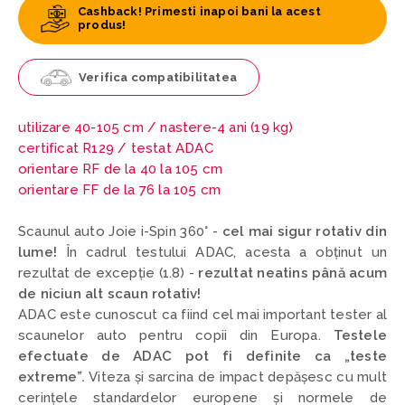
Cashback! Primesti inapoi bani la acest
produs!
Verifica compatibilitatea
utilizare 40-105 cm /
nastere-4 ani (19 kg)
certificat R129 / testat ADAC
orientare RF de la 40 la 105 cm
orientare FF de la 76 la 105 cm
Scaunul auto Joie i-Spin 360° -
cel mai sigur rotativ din
lume!
În cadrul testului ADAC, acesta a obținut un
rezultat de excepție (1.8) -
rezultat neatins până acum
de niciun alt scaun rotativ!
ADAC este cunoscut ca fiind cel mai important tester al
scaunelor auto pentru copii din Europa.
Testele
efectuate de ADAC pot fi definite ca „teste
extreme”.
Viteza și sarcina de impact depășesc cu mult
cerințele standardelor europene și normele de