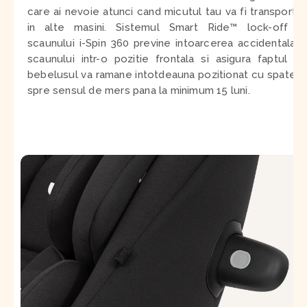
care ai nevoie atunci cand micutul tau va fi transportat
in alte masini. Sistemul Smart Ride™ lock-off al
scaunului i-Spin 360 previne intoarcerea accidentala a
scaunului intr-o pozitie frontala si asigura faptul ca
bebelusul va ramane intotdeauna pozitionat cu spatele
spre sensul de mers pana la minimum 15 luni.