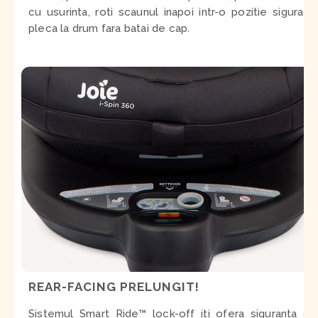
cu usurinta, roti scaunul inapoi intr-o pozitie sigura si
pleca la drum fara batai de cap.
REAR-FACING PRELUNGIT!
Sistemul Smart Ride™ lock-off iti ofera siguranta de