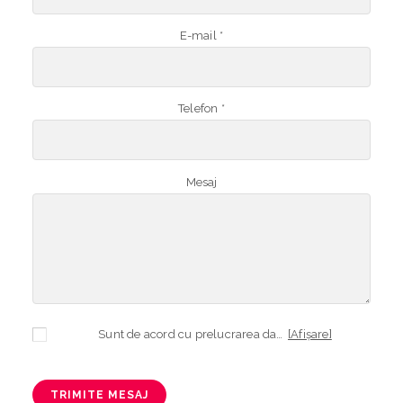
E-mail *
Telefon *
Mesaj
Sunt de acord cu prelucrarea datelor mele cu caracter personal în vederea plasării comenzii și creării opționale a contului, dacă s-a selectat opțiunea. Temeiul prelucrării îl reprezintă obligația contractuală, în scopul livrării produselor comandate, durata prelucrării fiind perioada termenului de prescripție de 3 ani de la plasarea comenzii. În măsura în care nu sunteți de acord cu prelucrarea datelor dvs, vă informăm că nu vom putea livra produsele comandate. Drepturile dvs. în calitate de persoană vizată sunt garantate prin
[Afișare]
TRIMITE MESAJ