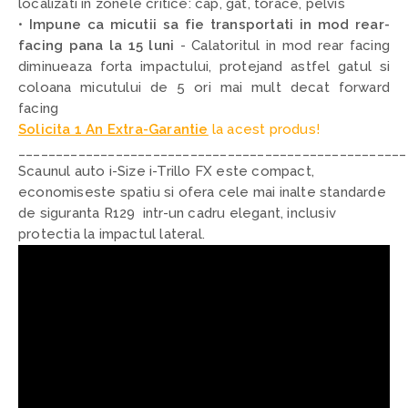
localizati in zonele critice: cap, gat, torace, pelvis
•
Impune ca micutii sa fie transportati in mod rear-
facing pana la 15 luni
- C
alatoritul in mod rear facing
diminueaza forta impactului, protejand astfel gatul si
coloana micutului de 5 ori mai mult decat forward
facing
Solicita 1 An Extra-Garantie
la acest produs!
____________________________________________________
Scaunul auto i-Size i-Trillo FX este compact,
economiseste spatiu si ofera cele mai inalte standarde
de siguranta R129 intr-un cadru elegant, inclusiv
protectia la impactul lateral.