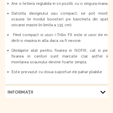
Are o tetiera reglabila in 10 pozitii, cu o singura mana.
Datorita designului sau compact, se pot monta 
scaune (in modul booster) pe bancheta din spate
oricarei masini (in limita a 135 cm).
Fiind compact si usor, i-Trillo FX este si usor de mut
dintr-o masina in alta daca va fi nevoie.
Ghidajele atat pentru fixarea in ISOFIX, cat si pent
fixarea in centuri sunt marcate clar, astfel inc
montarea scaunului devine foarte simpla.
Este prevazut cu doua suporturi de pahar pliabile
INFORMAŢII