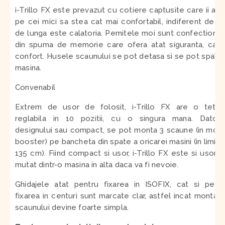
i-Trillo FX este prevazut cu cotiere captusite care ii aju
pe cei mici sa stea cat mai confortabil, indiferent de c
de lunga este calatoria. Pernitele moi sunt confectiona
din spuma de memorie care ofera atat siguranta, cat 
confort. Husele scaunului se pot detasa si se pot spala 
masina.
Convenabil
Extrem de usor de folosit, i-Trillo FX are o tetie
reglabila in 10 pozitii, cu o singura mana.
Datori
designului sau compact, se pot monta 3 scaune (in mod
booster) pe bancheta din spate a oricarei masini (in limita
135 cm). Fiind compact si usor, i-Trillo FX este si usor 
mutat dintr-o masina in alta daca va fi nevoie.
Ghidajele atat pentru fixarea in ISOFIX, cat si pent
fixarea in centuri sunt marcate clar, astfel incat montar
scaunului devine foarte simpla.