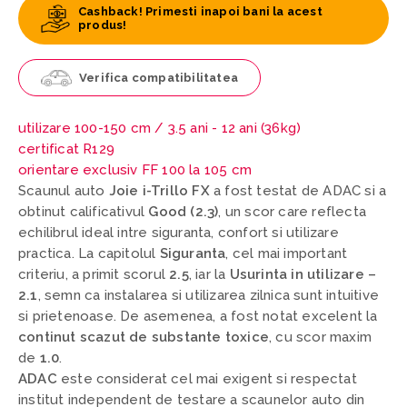
Cashback! Primesti inapoi bani la acest
produs!
Verifica compatibilitatea
utilizare 100-150 cm /
3.5 ani - 12 ani (36kg)
certificat R129
orientare exclusiv FF 100 la 105 cm
Scaunul auto
Joie i-Trillo FX
a fost testat de ADAC si a
obtinut calificativul
Good (2.3)
, un scor care reflecta
echilibrul ideal intre siguranta, confort si utilizare
practica. La capitolul
Siguranta
, cel mai important
criteriu, a primit scorul
2.5
, iar la
Usurinta in utilizare –
2.1
, semn ca instalarea si utilizarea zilnica sunt intuitive
si prietenoase. De asemenea, a fost notat excelent la
continut scazut de substante toxice
, cu scor maxim
de
1.0
.
ADAC
este considerat cel mai exigent si respectat
institut independent de testare a scaunelor auto din