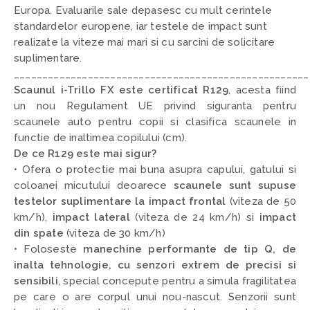
Europa. Evaluarile sale depasesc cu mult cerintele
standardelor europene, iar testele de impact sunt
realizate la viteze mai mari si cu sarcini de solicitare
suplimentare.
____________________________________________________
Scaunul i-Trillo FX este certificat R129
,
acesta fiind
un nou Regulament UE privind siguranta pentru
scaunele auto pentru copii si clasifica scaunele in
functie de inaltimea copilului (cm).
De ce R129 este mai sigur?
• Ofera o protectie mai buna asupra capului, gatului si
coloanei micutului deoarece
scaunele sunt supuse
testelor suplimentare la impact frontal
(viteza de 50
km/h),
impact lateral
(viteza de 24 km/h) si
impact
din spate
(viteza de 30 km/h)
• Foloseste
manechine performante de tip Q, de
inalta tehnologie, cu senzori extrem de precisi si
sensibili
,
special concepute pentru a simula fragilitatea
pe care o are corpul unui nou-nascut. Senzorii sunt