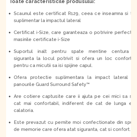
Toate caracteristicile produsului:
Scaunul este certificat R129, ceea ce inseamna si te
suplimentar la impactul lateral
Certificat i-Size, care garanteaza o potrivire perfecta 
masinile certificate i-Size
Suportul inalt pentru spate mentine centura d
siguranta la locul potrivit si ofera un loc confortab
pentru ca micutii sa isi spijine capul.
Ofera protectie suplimentara la impact lateral pr
panourile Guard Surround Safety™
Are cotiere captusite care ii ajuta pe cei mici sa st
cat mai confortabil, indiferent de cat de lunga es
calatoria.
Este prevazut cu pernite moi confectionate din spu
de memorie care ofera atat siguranta, cat si confort.