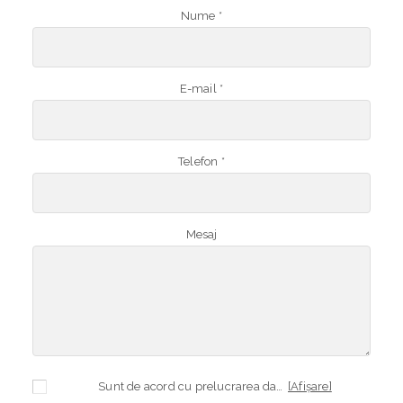
Nume *
E-mail *
Telefon *
Mesaj
Sunt de acord cu prelucrarea datelor mele cu caracter personal în vederea plasării comenzii și creării opționale a contului, dacă s-a selectat opțiunea. Temeiul prelucrării îl reprezintă obligația contractuală, în scopul livrării produselor comandate, durata prelucrării fiind perioada termenului de prescripție de 3 ani de la plasarea comenzii. În măsura în care nu sunteți de acord cu prelucrarea datelor dvs, vă informăm că nu vom putea livra produsele comandate. Drepturile dvs. în calitate de persoană vizată sunt garantate prin
[Afișare]