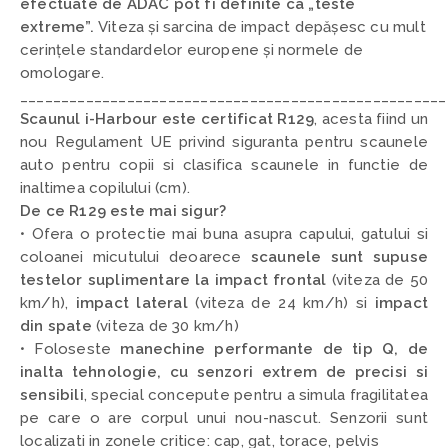
efectuate de ADAC pot fi definite ca „teste
extreme”.
Viteza și sarcina de impact depășesc cu mult
cerințele standardelor europene și normele de
omologare.
____________________________________________________
Scaunul i-Harbour este certificat R129
,
acesta fiind un
nou Regulament UE privind siguranta pentru scaunele
auto pentru copii si clasifica scaunele in functie de
inaltimea copilului (cm).
De ce R129 este mai sigur?
• Ofera o protectie mai buna asupra capului, gatului si
coloanei micutului deoarece
scaunele sunt supuse
testelor suplimentare la impact frontal
(viteza de 50
km/h),
impact lateral
(viteza de 24 km/h) si
impact
din spate
(viteza de 30 km/h)
• Foloseste
manechine performante de tip Q, de
inalta tehnologie, cu senzori extrem de precisi si
sensibili
,
special concepute pentru a simula fragilitatea
pe care o are corpul unui nou-nascut. Senzorii sunt
localizati in zonele critice: cap, gat, torace, pelvis