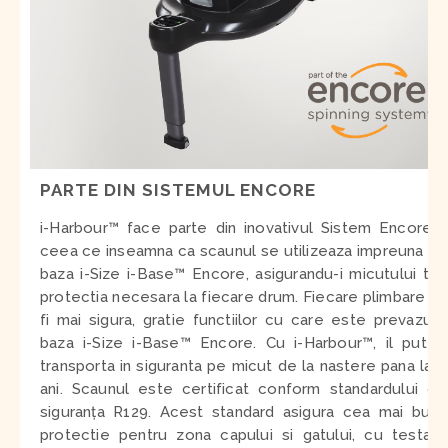
PARTE DIN SISTEMUL ENCORE
i-Harbour
™
face parte
din inovativul Sistem Encore
-
ceea ce inseamna ca scaunul se utilizeaza impreuna cu
baza i-Size
i-Base™ Encore
, asigurandu-i micutului tau
protectia necesara la fiecare drum. Fiecare plimbare va
fi mai sigura, gratie functiilor cu care este prevazuta
baza i-Size
i-Base™ Encore.
Cu i-Harbour™, il puteti
transporta in siguranta pe micut de la nastere pana la 4
ani. Scaunul este certificat conform standardului de
siguranța R129. Acest standard asigura cea mai buna
protectie pentru zona capului si gatului, cu testare