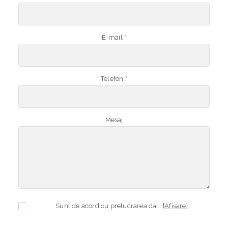
E-mail *
Telefon *
Mesaj
Sunt de acord cu prelucrarea datelor mele cu caracter personal în vederea plasării comenzii și creării opționale a contului, dacă s-a selectat opțiunea. Temeiul prelucrării îl reprezintă obligația contractuală, în scopul livrării produselor comandate, durata prelucrării fiind perioada termenului de prescripție de 3 ani de la plasarea comenzii. În măsura în care nu sunteți de acord cu prelucrarea datelor dvs, vă informăm că nu vom putea livra produsele comandate. Drepturile dvs. în calitate de persoană vizată sunt garantate prin
[Afișare]