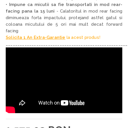
•
Impune ca micutii sa fie transportati in mod rear-
facing pana la 15 luni
- C
alatoritul in mod rear facing
diminueaza forta impactului, protejand astfel gatul si
coloana micutului de 5 ori mai mult decat forward
facing
Solicita 1 An Extra-Garantie
la acest produs!
____________________________________________________