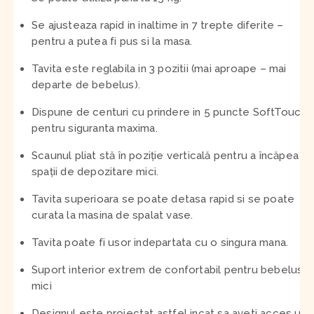
Se ajusteaza rapid in inaltime in 7 trepte diferite –
pentru a putea fi pus si la masa.
Tavita este reglabila in 3 pozitii (mai aproape – mai
departe de bebelus).
Dispune de centuri cu prindere in 5 puncte SoftTouch,
pentru siguranta maxima.
Scaunul pliat stă în poziție verticală pentru a încăpea în
spații de depozitare mici.
Tavita superioara se poate detasa rapid si se poate
curata la masina de spalat vase.
Tavita poate fi usor indepartata cu o singura mana.
Suport interior extrem de confortabil pentru bebelusii
mici
Designul este proiectat astfel incat sa aveti acces uso