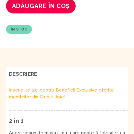
ADĂUGARE ÎN COȘ
ÎN STOC
DESCRIERE
Inscrie-te aici pentru Beneficii Exclusive oferite
membrilor din Clubul Joie!
__________________________________________________
2 in 1
Acest scaun de masa 2 in 1, care poate fi folosit si ca