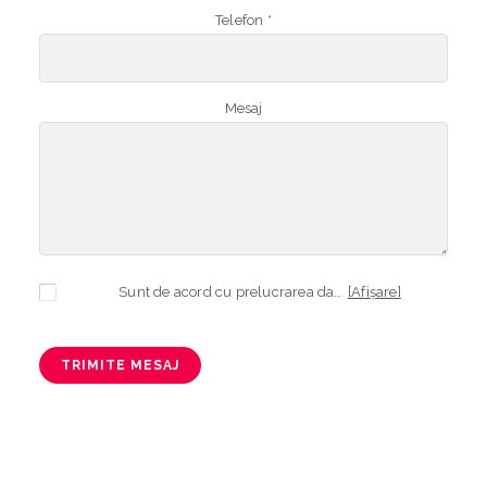
Telefon *
Mesaj
Sunt de acord cu prelucrarea datelor mele cu caracter personal în vederea plasării comenzii și creării opționale a contului, dacă s-a selectat opțiunea. Temeiul prelucrării îl reprezintă obligația contractuală, în scopul livrării produselor comandate, durata prelucrării fiind perioada termenului de prescripție de 3 ani de la plasarea comenzii. În măsura în care nu sunteți de acord cu prelucrarea datelor dvs, vă informăm că nu vom putea livra produsele comandate. Drepturile dvs. în calitate de persoană vizată sunt garantate prin
[Afișare]
TRIMITE MESAJ