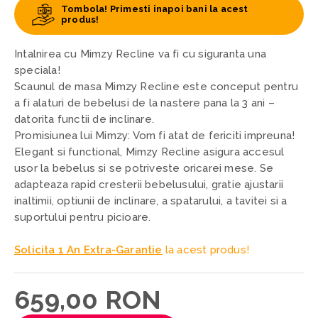
Tombola! Primesti inapoi bani la acest
produs!
Intalnirea cu Mimzy Recline va fi cu siguranta una
speciala!
Scaunul de masa Mimzy Recline este conceput pentru
a fi alaturi de bebelusi de la nastere pana la 3 ani –
datorita functii de inclinare.
Promisiunea lui Mimzy: Vom fi atat de fericiti impreuna!
Elegant si functional, Mimzy Recline asigura accesul
usor la bebelus si se potriveste oricarei mese. Se
adapteaza rapid cresterii bebelusului, gratie ajustarii
inaltimii, optiunii de inclinare, a spatarului, a tavitei si a
suportului pentru picioare.
Solicita 1 An Extra-Garantie
la acest produs!
659,00 RON