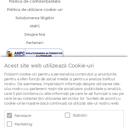
Politica de confidenţialitate
Politica de utilizare cookie-uri
Soluționarea litigiilor
ANPC
Despre Noi
Parteneri
Acest site web utilizează Cookie-uri
Folosim cookie-uri pentru a personaliza conținutul și anunțurile,
pentru a oferi funcții de social media și pentru a analiza traficul
nostru. De asemenea, împărtășim informații despre utilizarea site-
newsletter Bebe Brands
ului nostru cu partenerii noștri de socializare, publicitate și analiză,
care îl pot combina cu alte informații pe care le-ați furnizat-o sau pe
care le-au colectat din utilizarea serviciilor lor. Sunteți de acord cu
cookie-urile noastre dacă continuați să utilizați site-ul nostru web.
Statistici
Necesare
Marketing