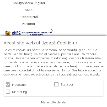
Soluționarea litigiilor
ANPC
Despre Noi
Parteneri
Acest site web utilizează Cookie-uri
Folosim cookie-uri pentru a personaliza conținutul și anunțurile,
pentru a oferi funcții de social media și pentru a analiza traficul
nostru. De asemenea, împărtășim informații despre utilizarea site-
newsletter Bebe Brands
ului nostru cu partenerii noștri de socializare, publicitate și analiză,
care îl pot combina cu alte informații pe care le-ați furnizat-o sau pe
care le-au colectat din utilizarea serviciilor lor. Sunteți de acord cu
cookie-urile noastre dacă continuați să utilizați site-ul nostru web.
Statistici
Necesare
Marketing
© 2026 BEBE BRANDS | POWERED BY
BLUGENTO
Mai multe detalii