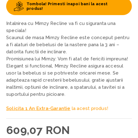
Tombola! Primesti inapoi bani la acest
produs!
Intalnirea cu Mimzy Recline va fi cu siguranta una
speciala!
Scaunul de masa Mimzy Recline este conceput pentru
a fi alaturi de bebelusi de la nastere pana la 3 ani –
datorita functii de inclinare.
Promisiunea lui Mimzy: Vom fi atat de fericiti impreuna!
Elegant si functional, Mimzy Recline asigura accesul
usor la bebelus si se potriveste oricarei mese. Se
adapteaza rapid cresterii bebelusului, gratie ajustarii
inaltimii, optiunii de inclinare, a spatarului, a tavitei si a
suportului pentru picioare.
Solicita 1 An Extra-Garantie
la acest produs!
609,07 RON