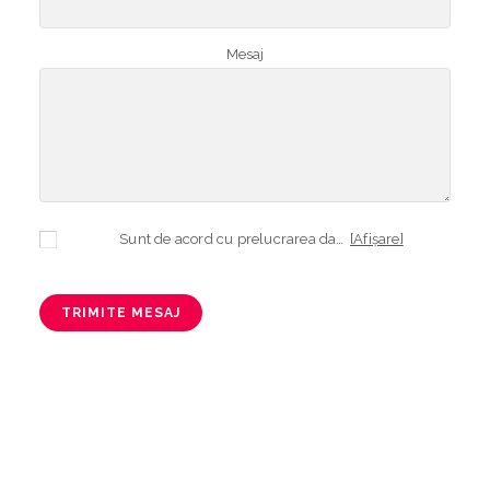
Mesaj
Sunt de acord cu prelucrarea datelor mele cu caracter personal în vederea plasării comenzii și creării opționale a contului, dacă s-a selectat opțiunea. Temeiul prelucrării îl reprezintă obligația contractuală, în scopul livrării produselor comandate, durata prelucrării fiind perioada termenului de prescripție de 3 ani de la plasarea comenzii. În măsura în care nu sunteți de acord cu prelucrarea datelor dvs, vă informăm că nu vom putea livra produsele comandate. Drepturile dvs. în calitate de persoană vizată sunt garantate prin
[Afișare]
TRIMITE MESAJ