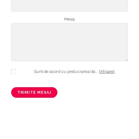
Mesaj
Sunt de acord cu prelucrarea datelor mele cu caracter personal în vederea plasării comenzii și creării opționale a contului, dacă s-a selectat opțiunea. Temeiul prelucrării îl reprezintă obligația contractuală, în scopul livrării produselor comandate, durata prelucrării fiind perioada termenului de prescripție de 3 ani de la plasarea comenzii. În măsura în care nu sunteți de acord cu prelucrarea datelor dvs, vă informăm că nu vom putea livra produsele comandate. Drepturile dvs. în calitate de persoană vizată sunt garantate prin
[Afișare]
TRIMITE MESAJ