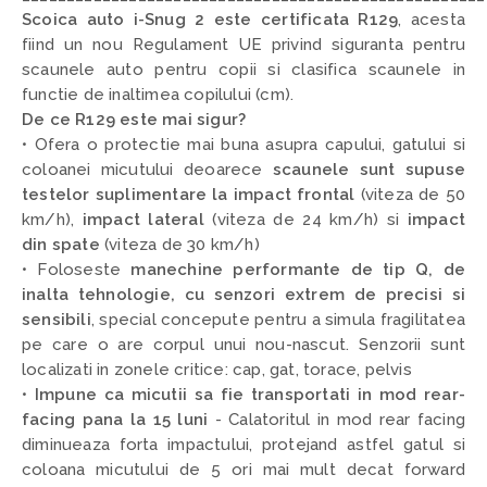
Scoica auto i-Snug 2 este certificata R129
,
acesta
fiind un nou Regulament UE privind siguranta pentru
scaunele auto pentru copii si clasifica scaunele in
functie de inaltimea copilului (cm).
De ce R129 este mai sigur?
• Ofera o protectie mai buna asupra capului, gatului si
coloanei micutului deoarece
scaunele sunt supuse
testelor suplimentare la impact frontal
(viteza de 50
km/h),
impact lateral
(viteza de 24 km/h) si
impact
din spate
(viteza de 30 km/h)
• Foloseste
manechine performante de tip Q, de
inalta tehnologie, cu senzori extrem de precisi si
sensibili
,
special concepute pentru a simula fragilitatea
pe care o are corpul unui nou-nascut. Senzorii sunt
localizati in zonele critice: cap, gat, torace, pelvis
•
Impune ca micutii sa fie transportati in mod rear-
facing pana la 15 luni
- C
alatoritul in mod rear facing
diminueaza forta impactului, protejand astfel gatul si
coloana micutului de 5 ori mai mult decat forward