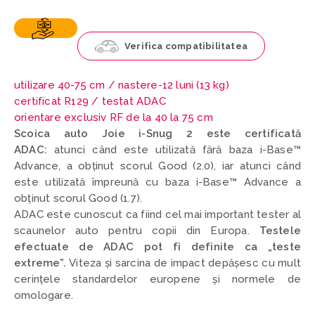
Verifica compatibilitatea
utilizare 40-75 cm /
nastere-12 luni (13 kg)
certificat R129 / testat ADAC
orientare exclusiv RF de la 40 la 75 cm
Scoica auto Joie i-Snug 2 este certificată
ADAC:
atunci când este utilizată fără baza i-Base™
Advance, a obținut scorul Good (2.0), iar atunci când
este utilizată împreună cu baza i-Base™ Advance a
obținut scorul Good (1.7).
ADAC este cunoscut ca fiind cel mai important tester al
scaunelor auto pentru copii din Europa.
Testele
efectuate de ADAC pot fi definite ca „teste
extreme”.
Viteza și sarcina de impact depășesc cu mult
cerințele standardelor europene și normele de
omologare.
____________________________________________________