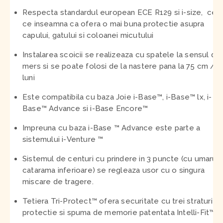
Respecta standardul european ECE R129 si i-size,
cee
ce inseamna ca ofera o mai buna protectie asupra
capului, gatului si coloanei micutului
Instalarea scoicii se realizeaza cu spatele la sensul de
mers si se poate folosi de la nastere pana la 75 cm / 1
luni
Este compatibila cu baza Joie i-Base™, i-Base™ lx, i-
Base™ Advance si i-Base Encore™
Impreuna cu baza i-Base ™ Advance este parte a
sistemului i-Venture ™
Sistemul de centuri cu prindere in 3 puncte (cu umarul 
catarama inferioare) se regleaza usor cu o singura
miscare de tragere.
Tetiera Tri-Protect™ ofera securitate cu trei straturi d
protectie si spuma de memorie patentata Intelli-Fit™