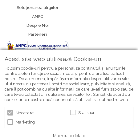
Soluționarea litigiilor
ANPC
Despre Noi
Parteneri
Acest site web utilizează Cookie-uri
Folosim cookie-uri pentru a personaliza conținutul și anunțurile,
pentru a oferi funcții de social media și pentru a analiza traficul
nostru. De asemenea, împărtășim informații despre utilizarea site-
newsletter Bebe Brands
ului nostru cu partenerii noștri de socializare, publicitate și analiză,
care îl pot combina cu alte informații pe care le-ați furnizat-o sau pe
care le-au colectat din utilizarea serviciilor lor. Sunteți de acord cu
cookie-urile noastre dacă continuați să utilizați site-ul nostru web.
Statistici
Necesare
Marketing
© 2026 BEBE BRANDS | POWERED BY
BLUGENTO
Mai multe detalii