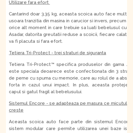
Utilizare fara efort
Cantarind doar 3.35 kg, aceasta scoica auto face mult m
usoara tranzitia din masina in carucior si invers, precum si 
orice alt moment in care trebuie sa luati bebelusul cu vo
Asadar, datorita greutatii reduse a scoicii, fiecare calator
va fi placuta si fara efort.
Tetiera Tri-Protect - trei straturi de siguranta
Tetiera Tri-Protect™ specifica produselor din gama Jo
este speciala deoarece este confectionata din 3 stratu
de perne cu spuma cu memorie, care au rolul de a absor
forta in cazul unui impact. In plus, aceasta protejea
capul si gatul fragil al bebelusului.
Sistemul Encore - se adapteaza pe masura ce micutul t
creste
Aceasta scoica auto face parte din sistemul Encore
sistem modular care permite utilizarea unei baze isof