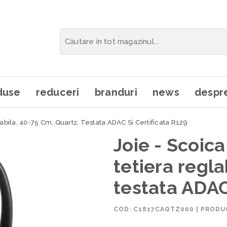
duse
reduceri
branduri
news
despre
abila, 40-75 Cm, Quartz, Testata ADAC Si Certificata R129
Joie - Scoica
tetiera regla
testata ADAC 
COD:
C1817CAQTZ000
|
PRODUC