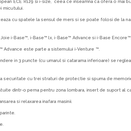
pean ECE R129 si i-size,
ceea ce inseamna ca ofera o mai bu
i micutului.
lizeaza cu spatele la sensul de mers si se poate folosi de la n
 Joie i-Base™, i-Base™ lx, i-Base™ Advance si i-Base Encore™
™ Advance este parte a sistemului i-Venture ™.
indere in 3 puncte (cu umarul si catarama inferioare) se regle
a securitate cu trei straturi de protectie si spuma de memorie 
atuite dintr-o perna pentru zona lombara, insert de suport al ca
sarea si relaxarea inafara masinii.
arinte.
e.