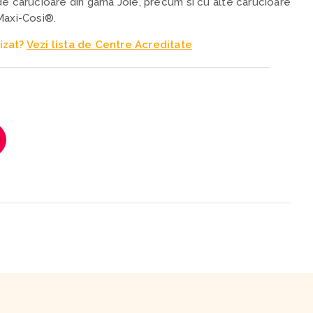
e carucioare din gama Joie, precum si cu alte carucioare
Maxi-Cosi®.
izat?
Vezi lista de Centre Acreditate