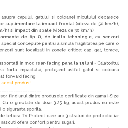
asupra capului, gatului si coloanei micutului deoarece
or suplimentare la impact frontal
(viteza de 50 km/h),
m/h) si
impact din spate
(viteza de 30 km/h)
ormante de tip Q, de inalta tehnologie, cu senzori
,
special concepute pentru a simula fragilitatea pe care o
zorii sunt localizati in zonele critice: cap, gat, torace,
nsportati in mod rear-facing pana la 15 luni
- C
alatoritul
a forta impactului, protejand astfel gatul si coloana
cat forward facing
 acest produs!
__________________
r, fiind unul dintre produsele certificate din gama i-Size
n. Cu o greutate de doar 3.25 kg, acest produs nu este
i o siguranta sporita.
de tetiera Tri-Protect care are 3 straturi de protectie iar
nascuti ofera confort pentru sugari.