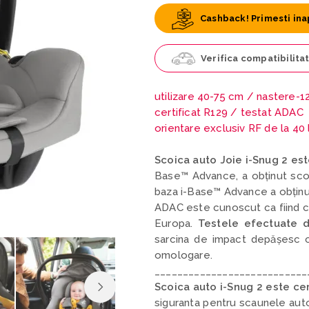
Cashback! Primesti ina
Verifica compatibilita
utilizare 40-75 cm /
nastere-12 
certificat R129 / testat ADAC
orientare exclusiv RF de la 40
Scoica auto Joie i-Snug 2 es
Base™ Advance, a obținut scoru
baza i-Base™ Advance a obținut
ADAC este cunoscut ca fiind ce
Europa.
Testele efectuate d
sarcina de impact depășesc c
omologare.
___________________________
Scoica auto i-Snug 2 este cer
siguranta pentru scaunele auto 