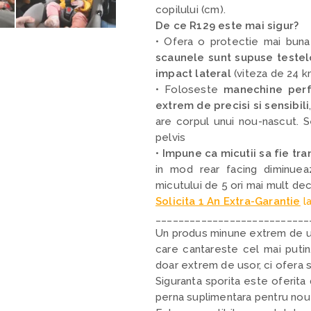
copilului (cm).
De ce R129 este mai sigur?
• Ofera o protectie mai buna 
scaunele sunt supuse testel
impact lateral
(viteza de 24 k
• Foloseste
manechine perf
extrem de precisi si sensibili
are corpul unui nou-nascut. Sen
pelvis
•
Impune ca micutii sa fie tra
in mod rear facing diminueaz
micutului de 5 ori mai mult de
Solicita 1 An Extra-Garantie
la
___________________________
Un produs minune extrem de uso
care cantareste cel mai puti
doar extrem de usor, ci ofera s
Siguranta sporita este oferita 
perna suplimentara pentru nou 