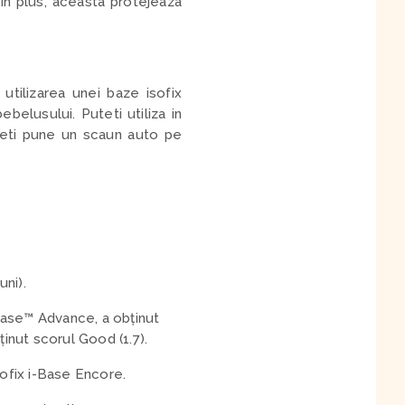
In plus, aceasta protejeaza
tilizarea unei baze isofix
belusului. Puteti utiliza in
uteti pune un scaun auto pe
uni).
-Base™ Advance, a obținut
inut scorul Good (1.7).
sofix i-Base Encore.