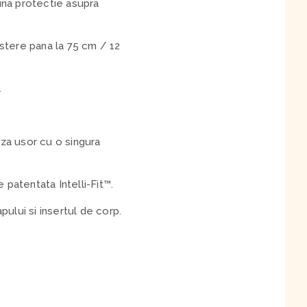
na protectie asupra
astere pana la 75 cm / 12
.
aza usor cu o singura
patentata Intelli-Fit™.
pului si insertul de corp.