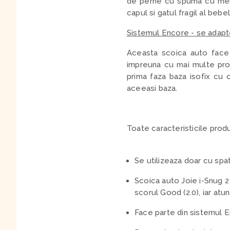
de perne cu spuma cu memor
capul si gatul fragil al bebe
Sistemul Encore - se adapt
Aceasta scoica auto face 
impreuna cu mai multe produ
prima faza baza isofix cu 
aceeasi baza.
Toate caracteristicile produ
Se utilizeaza doar cu spat
Scoica auto Joie i-Snug 2
scorul Good (2.0), iar at
Face parte din sistemul E