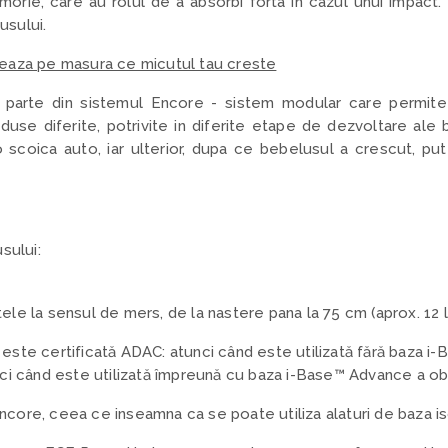
ie, care au rolul de a absorbi forta in cazul unui impact. 
lusului.
eaza pe masura ce micutul tau creste
parte din sistemul Encore - sistem modular care permite u
se diferite, potrivite in diferite etape de dezvoltare ale be
o scoica auto, iar ulterior, dupa ce bebelusul a crescut, p
sului:
ele la sensul de mers, de la nastere pana la 75 cm (aprox. 12 l
 este certificată ADAC:
atunci când este utilizată fără baza i
unci când este utilizată împreună cu baza i-Base™ Advance a obț
ncore, ceea ce inseamna ca se poate utiliza alaturi de baza i