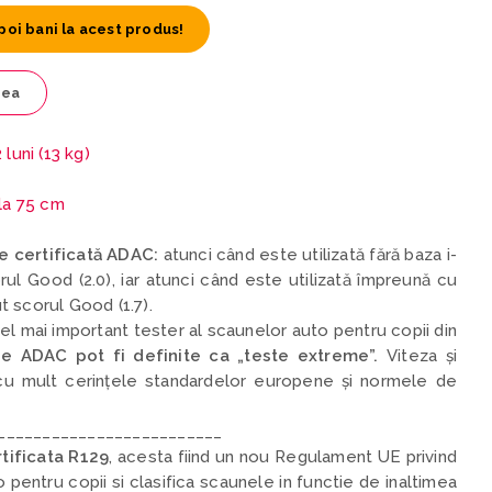
poi bani la acest produs!
tea
luni (13 kg)
 la 75 cm
te certificată ADAC:
atunci când este utilizată fără baza i-
l Good (2.0), iar atunci când este utilizată împreună cu
 scorul Good (1.7).
l mai important tester al scaunelor auto pentru copii din
e ADAC pot fi definite ca „teste extreme”.
Viteza și
u mult cerințele standardelor europene și normele de
_________________________
tificata R129
,
acesta fiind un nou Regulament UE privind
pentru copii si clasifica scaunele in functie de inaltimea