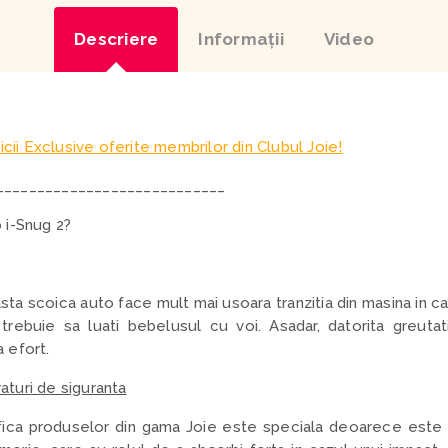
Descriere
Informaţii
Video
icii Exclusive oferite membrilor din Clubul Joie!
____________________________
 i-Snug 2?
sta scoica auto face mult mai usoara tranzitia din masina in car
rebuie sa luati bebelusul cu voi. Asadar, datorita greutati
a efort.
raturi de siguranta
fica produselor din gama Joie este speciala deoarece este c