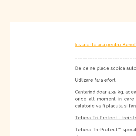
Inscrie-te aici pentru Benef
________________________
De ce ne place scoica auto
Utilizare fara efort
Cantarind doar 3.35 kg, acea
orice alt moment in care t
calatorie va fi placuta si far
Tetiera Tri-Protect - trei st
Tetiera Tri-Protect™ speci