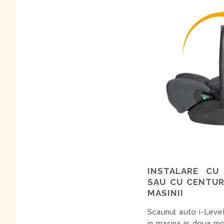
INSTALARE CU 
SAU CU CENTUR
MASINII
Scaunul auto i-Leve
in masina in doua mo