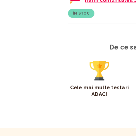
Hai in comunitatea 
ÎN STOC
De ce sa
Cele mai multe testari
ADAC!