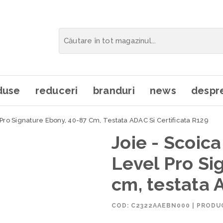
duse
reduceri
branduri
news
despre
l Pro Signature Ebony, 40-87 Cm, Testata ADAC Si Certificata R129
Joie - Scoica 
Level Pro Si
cm, testata 
COD:
C2322AAEBN000
|
PRODUC