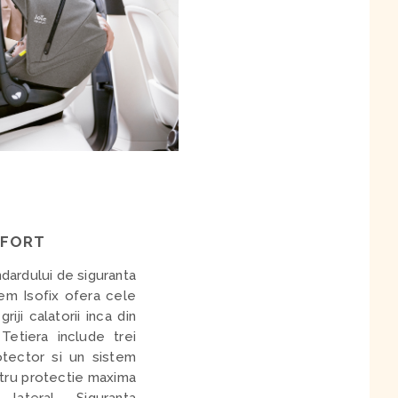
NFORT
dardului de siguranta
tem Isofix ofera cele
riji calatorii inca din
 Tetiera include trei
otector si un sistem
entru protectie maxima