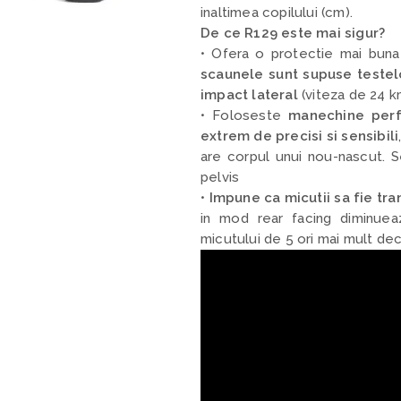
inaltimea copilului (cm).
De ce R129 este mai sigur?
• Ofera o protectie mai buna 
scaunele sunt supuse testel
impact lateral
(viteza de 24 k
• Foloseste
manechine perf
extrem de precisi si sensibili
are corpul unui nou-nascut. Sen
pelvis
•
Impune ca micutii sa fie tra
in mod rear facing diminueaz
micutului de 5 ori mai mult de