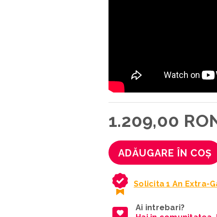
1.209,00 RO
ADĂUGARE ÎN COȘ
Solicita 1 An Extra-
Ai intrebari?