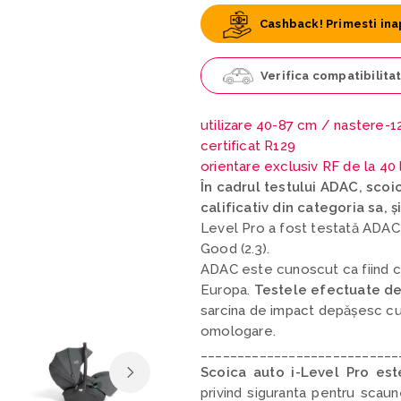
Cashback! Primesti ina
Verifica compatibilita
utilizare 40-87 cm /
nastere-12
certificat R129
orientare exclusiv RF de la 40
În cadrul testului ADAC, scoi
calificativ din categoria sa, 
Level Pro a fost testată ADAC și
Good (2.3).
ADAC este cunoscut ca fiind ce
Europa.
Testele efectuate de 
sarcina de impact depășesc cu
omologare.
___________________________
Scoica auto i-Level Pro est
privind siguranta pentru scaun