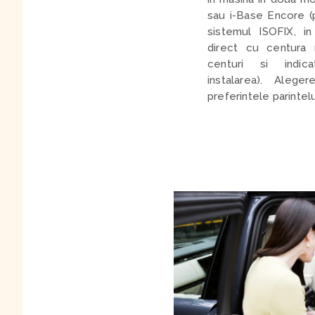
sau i-Base Encore (
sistemul ISOFIX, i
direct cu centura m
centuri si indicat
instalarea). Alege
preferintele parintelu