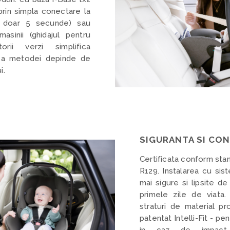
prin simpla conectare la
n doar 5 secunde) sau
asinii (ghidajul pentru
orii verzi simplifica
rea metodei depinde de
i.
SIGURANTA SI CO
Certificata conform stan
R129.
Instalarea cu sis
mai sigure si lipsite de g
primele zile de via
t
a.
straturi de material pr
patentat Intelli-Fit - p