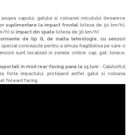
asupra capului, gatului si coloanei micutului deoarece
or suplimentare la impact frontal
(viteza de 50 km/h),
m/h) si
impact din spate
(viteza de 30 km/h)
ormante de tip Q, de inalta tehnologie, cu senzori
,
special concepute pentru a simula fragilitatea pe care o
zorii sunt localizati in zonele critice: cap, gat, torace,
nsportati in mod rear-facing pana la 15 luni
- C
alatoritul
a forta impactului, protejand astfel gatul si coloana
cat forward facing