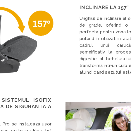
INCLINARE LA 157°
Unghiul de inclinare al 
de grade, oferind o 
perfecta pentru zona lo
putand fi utilizat in at
cadrul unui caruci
semnificativ la proce
digestie al bebelusul
transforma intr-un cuib 
atunci cand sezutul este
SISTEMUL ISOFIX
A DE SIGURANTA A
l Pro se instaleaza usor
duri: cu baza i-Base lx2