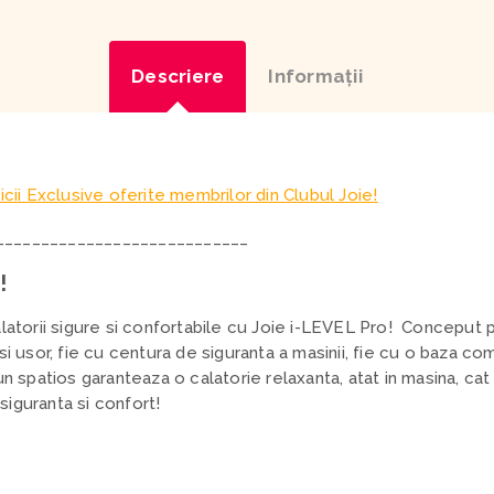
Descriere
Informaţii
icii Exclusive oferite membrilor din Clubul Joie!
____________________________
!
alatorii sigure si confortabile cu Joie i-LEVEL Pro! Conceput
si usor, fie cu centura de siguranta a masinii, fie cu o baza c
n spatios garanteaza o calatorie relaxanta, atat in masina, cat si
iguranta si confort!