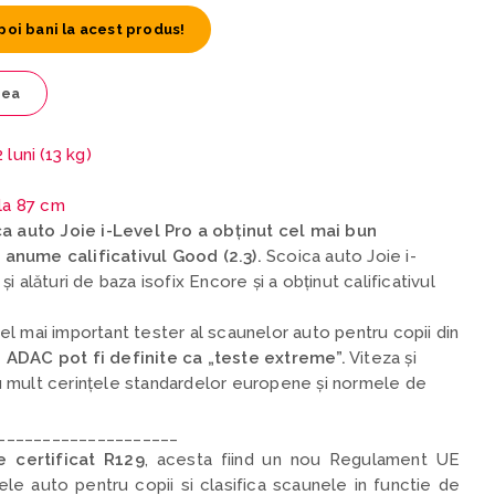
poi bani la acest produs!
tea
 luni (13 kg)
 la 87 cm
ca auto Joie i-Level Pro a obținut cel mai bun
și anume calificativul Good (2.3).
Scoica auto Joie i-
 alături de baza isofix Encore și a obținut calificativul
l mai important tester al scaunelor auto pentru copii din
ADAC pot fi definite ca „teste extreme”.
Viteza și
 mult cerințele standardelor europene și normele de
____________________
e certificat R129
,
acesta fiind un nou Regulament UE
ele auto pentru copii si clasifica scaunele in functie de