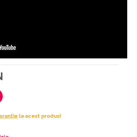
N
Garantie
la acest produs!