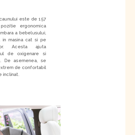
scaunului este de 157
pozitie ergonomica
mbara a bebelusului,
at in masina cat si pe
or. Acesta ajuta
sul de oxigenare si
ui. De asemenea, se
extrem de confortabil
 inclinat.