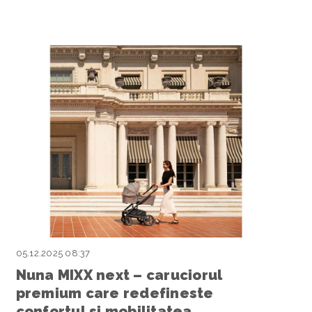
05.12.2025 08:37
Nuna MIXX next – caruciorul
premium care redefineste
confortul si mobilitatea