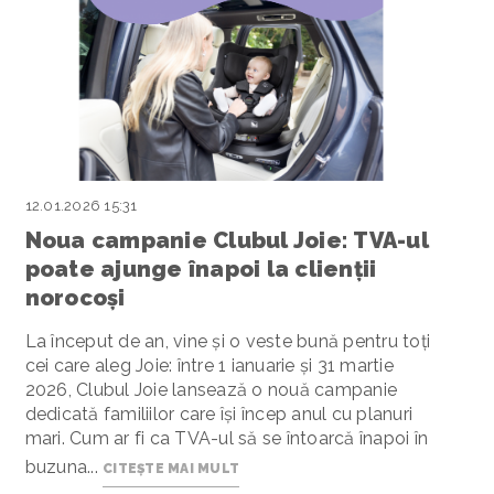
12.01.2026 15:31
Noua campanie Clubul Joie: TVA-ul
poate ajunge înapoi la clienții
norocoși
La început de an, vine și o veste bună pentru toți
cei care aleg Joie: între 1 ianuarie și 31 martie
2026, Clubul Joie lansează o nouă campanie
dedicată familiilor care își încep anul cu planuri
mari. Cum ar fi ca TVA-ul să se întoarcă înapoi în
buzuna...
CITEȘTE MAI MULT