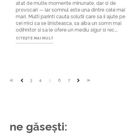
atat de multe momente minunate, dar si de
provocari — iar somnul este una dintre cele mai
mari. Multi parinti cauta solutii care sa ii ajute pe
cei mici sa se linisteasca, sa aiba un somn mai
odihnitor si sa le ofere un mediu sigur si rec...
CITEȘTE MAI MULT
«
»
3
4
5
6
7
ne găsești: