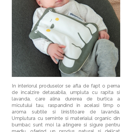
In interiorul produselor se afla de fapt o perna
de incalzire detasabila, umpluta cu rapita si
lavanda, care
alina durerea de burtica a
micutului tau
, raspandind in acelasi timp o
aroma subtile si linistitoare de lavanda.
Umplutura cu seminte si materialul organic din
bumbac sunt moi la atingere si sigure pentru
mediu, oferind un produs natural si delicat