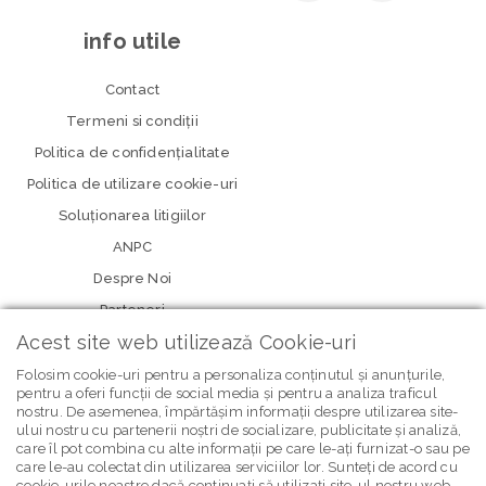
info utile
Contact
Termeni si condiţii
Politica de confidenţialitate
Politica de utilizare cookie-uri
Soluționarea litigiilor
ANPC
Despre Noi
Parteneri
Acest site web utilizează Cookie-uri
Folosim cookie-uri pentru a personaliza conținutul și anunțurile,
pentru a oferi funcții de social media și pentru a analiza traficul
nostru. De asemenea, împărtășim informații despre utilizarea site-
ului nostru cu partenerii noștri de socializare, publicitate și analiză,
care îl pot combina cu alte informații pe care le-ați furnizat-o sau pe
care le-au colectat din utilizarea serviciilor lor. Sunteți de acord cu
cookie-urile noastre dacă continuați să utilizați site-ul nostru web.