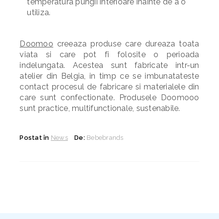
temperatura pungii interioare inainte de a o
utiliza.
Doomoo
creeaza produse care dureaza toata
viata si care pot fi folosite o perioada
indelungata. Acestea sunt fabricate intr-un
atelier din Belgia, in timp ce se imbunatateste
contact procesul de fabricare si materialele din
care sunt confectionate. Produsele Doomooo
sunt practice, multifunctionale, sustenabile.
Postat în
News
De:
Bebebrands