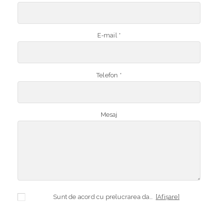
E-mail *
Telefon *
Mesaj
Sunt de acord cu prelucrarea datelor mele cu caracter personal în vederea plasării comenzii și creării opționale a contului, dacă s-a selectat opțiunea. Temeiul prelucrării îl reprezintă obligația contractuală, în scopul livrării produselor comandate, durata prelucrării fiind perioada termenului de prescripție de 3 ani de la plasarea comenzii. În măsura în care nu sunteți de acord cu prelucrarea datelor dvs, vă informăm că nu vom putea livra produsele comandate. Drepturile dvs. în calitate de persoană vizată sunt garantate prin
[Afișare]