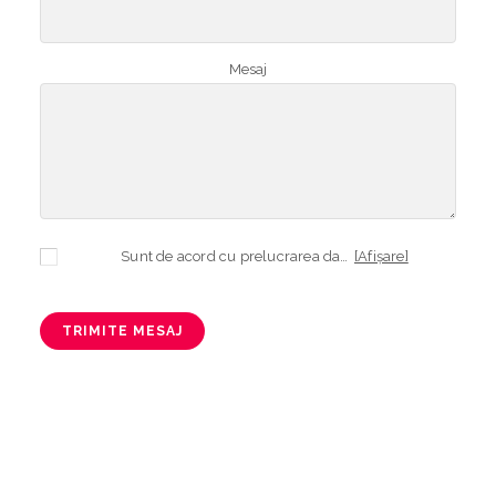
Mesaj
Sunt de acord cu prelucrarea datelor mele cu caracter personal în vederea plasării comenzii și creării opționale a contului, dacă s-a selectat opțiunea. Temeiul prelucrării îl reprezintă obligația contractuală, în scopul livrării produselor comandate, durata prelucrării fiind perioada termenului de prescripție de 3 ani de la plasarea comenzii. În măsura în care nu sunteți de acord cu prelucrarea datelor dvs, vă informăm că nu vom putea livra produsele comandate. Drepturile dvs. în calitate de persoană vizată sunt garantate prin
[Afișare]
TRIMITE MESAJ