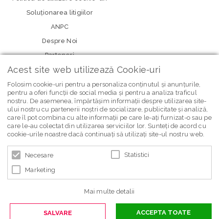
Soluționarea litigiilor
ANPC
Despre Noi
Parteneri
Acest site web utilizează Cookie-uri
Folosim cookie-uri pentru a personaliza conținutul și anunțurile,
pentru a oferi funcții de social media și pentru a analiza traficul
nostru. De asemenea, împărtășim informații despre utilizarea site-
ului nostru cu partenerii noștri de socializare, publicitate și analiză,
care îl pot combina cu alte informații pe care le-ați furnizat-o sau pe
care le-au colectat din utilizarea serviciilor lor. Sunteți de acord cu
newsletter Bebe Brands
cookie-urile noastre dacă continuați să utilizați site-ul nostru web.
Statistici
Necesare
Marketing
Mai multe detalii
ACCEPTA TOATE
SALVARE
© 2026 BEBE BRANDS | POWERED BY
BLUGENTO