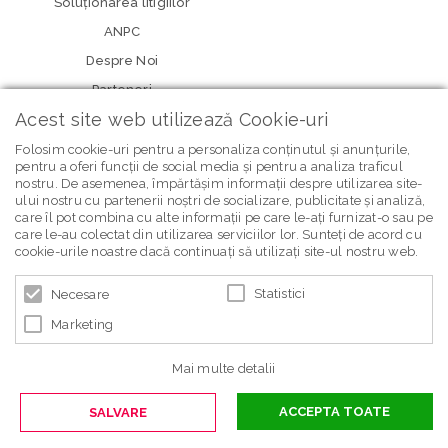
Soluționarea litigiilor
ANPC
Despre Noi
Parteneri
Acest site web utilizează Cookie-uri
Folosim cookie-uri pentru a personaliza conținutul și anunțurile,
pentru a oferi funcții de social media și pentru a analiza traficul
nostru. De asemenea, împărtășim informații despre utilizarea site-
ului nostru cu partenerii noștri de socializare, publicitate și analiză,
care îl pot combina cu alte informații pe care le-ați furnizat-o sau pe
care le-au colectat din utilizarea serviciilor lor. Sunteți de acord cu
newsletter Bebe Brands
cookie-urile noastre dacă continuați să utilizați site-ul nostru web.
Statistici
Necesare
Marketing
Mai multe detalii
ACCEPTA TOATE
SALVARE
© 2026 BEBE BRANDS | POWERED BY
BLUGENTO