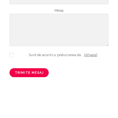
Mesaj
Sunt de acord cu prelucrarea datelor mele cu caracter personal în vederea plasării comenzii și creării opționale a contului, dacă s-a selectat opțiunea. Temeiul prelucrării îl reprezintă obligația contractuală, în scopul livrării produselor comandate, durata prelucrării fiind perioada termenului de prescripție de 3 ani de la plasarea comenzii. În măsura în care nu sunteți de acord cu prelucrarea datelor dvs, vă informăm că nu vom putea livra produsele comandate. Drepturile dvs. în calitate de persoană vizată sunt garantate prin
[Afișare]
TRIMITE MESAJ