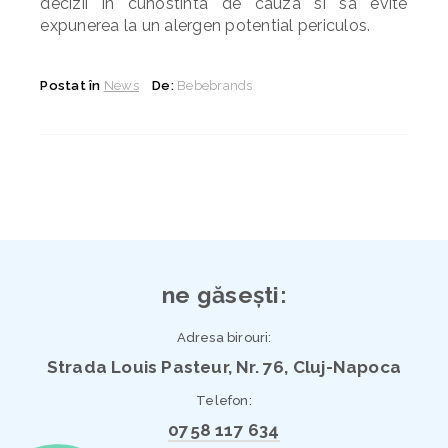
decizii in cunostinta de cauza si sa evite
expunerea la un alergen potential periculos.
Postat în
News
De:
Bebebrands
ne găsești:
Adresa birouri:
Strada Louis Pasteur, Nr. 76, Cluj-Napoca
Telefon:
0758 117 634