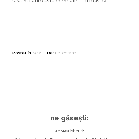
scaunul auto este compatibil cu masina.
Postat în
News
De:
Bebebrands
ne găsești:
Adresa birouri: