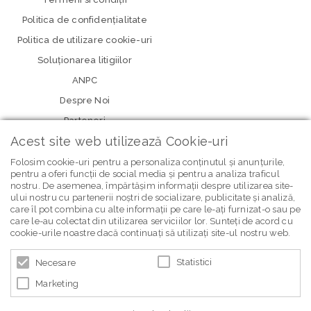
Politica de confidenţialitate
Politica de utilizare cookie-uri
Soluționarea litigiilor
ANPC
Despre Noi
Parteneri
Acest site web utilizează Cookie-uri
Folosim cookie-uri pentru a personaliza conținutul și anunțurile,
pentru a oferi funcții de social media și pentru a analiza traficul
nostru. De asemenea, împărtășim informații despre utilizarea site-
ului nostru cu partenerii noștri de socializare, publicitate și analiză,
care îl pot combina cu alte informații pe care le-ați furnizat-o sau pe
care le-au colectat din utilizarea serviciilor lor. Sunteți de acord cu
newsletter Bebe Brands
cookie-urile noastre dacă continuați să utilizați site-ul nostru web.
Statistici
Necesare
Marketing