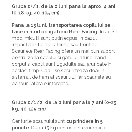
Grupa 0+/1, de la 0 luni pana la aprox. 4 ani
(0-18 kg, 40-105 cm)
Pana la 15 luni, transportarea copilului se
face in mod obligatoriu Rear Facing.
In acest
mod, micutii sunt putin expusi in cazul
impactelor, fie ele laterale sau frontale.
Scaunele Rear Facing ofera un mai bun suport
pentru zona capului si gatului, atunci cand
corpul si capul sunt zguduite sau aruncate in
acelasi timp. Copiii se securizeaza doar in
sistemul de ham al scaunului iar
scaunele
au
panouri laterale intergate.
Grupa 0/1/2, de la 0 luni pana la 7 ani (0-25
kg, 40-125 cm)
Centurile
scaunului
sunt
cu prindere in 5
puncte
. Dupa 15 kg centurile nu vor mai fi