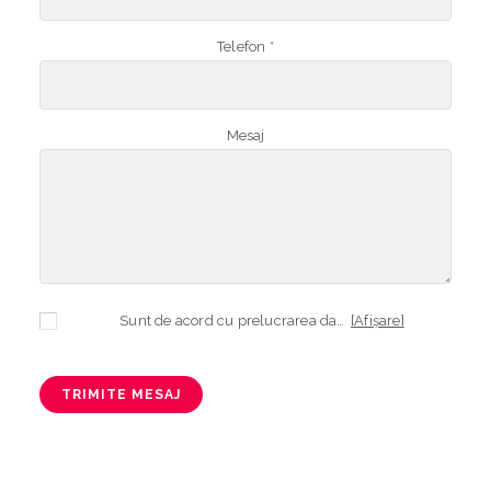
Telefon *
Mesaj
Sunt de acord cu prelucrarea datelor mele cu caracter personal în vederea plasării comenzii și creării opționale a contului, dacă s-a selectat opțiunea. Temeiul prelucrării îl reprezintă obligația contractuală, în scopul livrării produselor comandate, durata prelucrării fiind perioada termenului de prescripție de 3 ani de la plasarea comenzii. În măsura în care nu sunteți de acord cu prelucrarea datelor dvs, vă informăm că nu vom putea livra produsele comandate. Drepturile dvs. în calitate de persoană vizată sunt garantate prin
[Afișare]
TRIMITE MESAJ