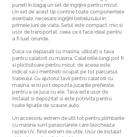
puneti in bagaj un
set de ingrijire
pentru micut.
Un set de acest tip contine toate componentele
esentiale, necesare ingrijirii bebelusului in
primele luni de viata. Setul este compact, mic si
usor de transportat, ceea ce il face ideal pentru
a fi luat oriunde.
Daca va deplasati cu masina, utilizati o tava
pentru calatorii cu masina. Calatoriile lungi pot fi
si plictisitoare pentru micut, de aceea este
indicat sa-l mentineti ocupat pe tot parcursul
traseului. Cu ajutorul tavii pentru calatorii cu
masina, ei isi pot depozita jucariile preferate,
pentru a se juca cu ele.
Tava
este usor de
instalat si depozitat si este potrivita pentru
toate tipurile de scaune auto.
Un accesoriu extrem de util tot pentru plimbarile
cu masina sunt
parasolarele
care blocheaza
razele UV, fiind extrem de utile. Usor de instalat