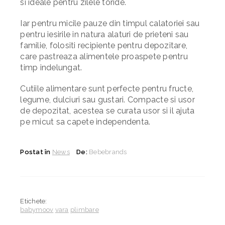
si ideale pentru zilele toride.
Iar pentru micile pauze din timpul calatoriei sau
pentru iesirile in natura alaturi de prieteni sau
familie, folositi recipiente pentru depozitare,
care pastreaza alimentele proaspete pentru
timp indelungat.
Cutiile
alimentare sunt perfecte pentru fructe,
legume, dulciuri sau gustari. Compacte si usor
de depozitat, acestea se curata usor si il ajuta
pe micut sa capete independenta.
Postat în
News
De:
Bebebrands
Etichete:
babymoov
vara
plimbare