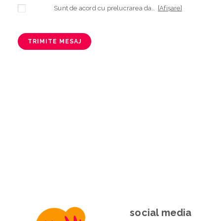
Sunt de acord cu prelucrarea datelor mele cu caracter personal în vederea plasării comenzii și creării opționale a contului, dacă s-a selectat opțiunea. Temeiul prelucrării îl reprezintă obligația contractuală, în scopul livrării produselor comandate, durata prelucrării fiind perioada termenului de prescripție de 3 ani de la plasarea comenzii. În măsura în care nu sunteți de acord cu prelucrarea datelor dvs, vă informăm că nu vom putea livra produsele comandate. Drepturile dvs. în calitate de persoană vizată sunt garantate prin
[Afișare]
TRIMITE MESAJ
social media