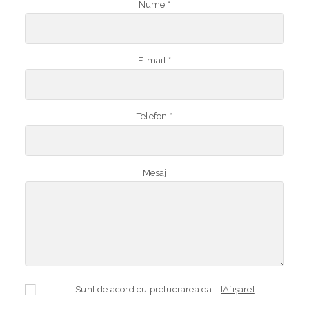
Nume *
E-mail *
Telefon *
Mesaj
Sunt de acord cu prelucrarea datelor mele cu caracter personal în vederea plasării comenzii și creării opționale a contului, dacă s-a selectat opțiunea. Temeiul prelucrării îl reprezintă obligația contractuală, în scopul livrării produselor comandate, durata prelucrării fiind perioada termenului de prescripție de 3 ani de la plasarea comenzii. În măsura în care nu sunteți de acord cu prelucrarea datelor dvs, vă informăm că nu vom putea livra produsele comandate. Drepturile dvs. în calitate de persoană vizată sunt garantate prin
[Afișare]