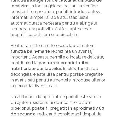
functia inteligenta de calcul al timpului de
incalzire
. In loc sa ghiceasca sau sa verifice
constant temperatura, parintii introduc cateva
informatii simple, iar aparatul stabileste
automat durata necesara pentru a ajunge la
temperatura potrivita. Astfel, laptele este
pregatit corect, fara supraincalzire.
Pentru familiile care folosesc lapte matern,
functia bain-marie
reprezinta un avantaj
important. Aceasta permite o incalzire delicata,
contribuind la
pastrarea proprietatilor
nutritionale ale laptelui
. In plus, functia de
decongelare este utila pentru portiile pregatite
in avans sau pentru alimentele introduse ulterior
in perioada diversificarii.
Un alt beneficiu apreciat de parinti este viteza.
Cu ajutorul sistemului de incalzire la abur,
biberonul poate fi pregatit in aproximativ 80
de secunde
, reducand considerabil timpul de