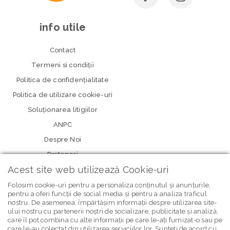
info utile
Contact
Termeni si condiţii
Politica de confidenţialitate
Politica de utilizare cookie-uri
Soluționarea litigiilor
ANPC
Despre Noi
Parteneri
Acest site web utilizează Cookie-uri
Folosim cookie-uri pentru a personaliza conținutul și anunțurile,
pentru a oferi funcții de social media și pentru a analiza traficul
nostru. De asemenea, împărtășim informații despre utilizarea site-
ului nostru cu partenerii noștri de socializare, publicitate și analiză,
care îl pot combina cu alte informații pe care le-ați furnizat-o sau pe
care le-au colectat din utilizarea serviciilor lor. Sunteți de acord cu