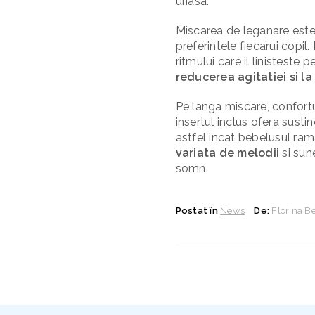
uriasa.
Miscarea de leganare este 
preferintele fiecarui copi
ritmului care il linisteste 
reducerea agitatiei si la 
Pe langa miscare, confortu
insertul inclus ofera sust
astfel incat bebelusul rama
variata de melodii
si sun
somn.
Postat în
News
De:
Florina B