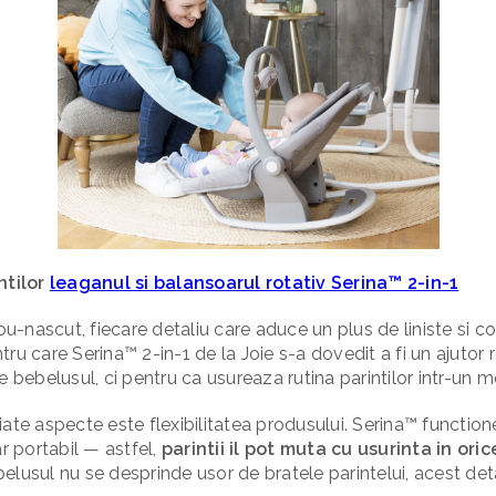
ntilor
leaganul si balansoarul rotativ Serina™ 2-in-1
 nou-nascut, fiecare detaliu care aduce un plus de liniste si
ru care Serina™ 2-in-1 de la Joie s-a dovedit a fi un ajutor r
 bebelusul, ci pentru ca usureaza rutina parintilor intr-un mod
iate aspecte este flexibilitatea produsului. Serina™ functio
ar portabil — astfel,
parintii il pot muta cu usurinta in ori
bebelusul nu se desprinde usor de bratele parintelui, acest det