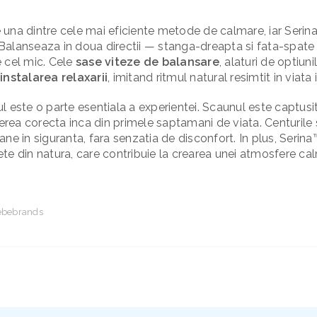
una dintre cele mai eficiente metode de calmare, iar Serina
l. Balanseaza in doua directii — stanga-dreapta si fata-spat
pe cel mic. Cele
sase viteze de balansare
, alaturi de optiunil
instalarea relaxarii
, imitand ritmul natural resimtit in viata 
l este o parte esentiala a experientei. Scaunul este captusit
inerea corecta inca din primele saptamani de viata. Centurile
ne in siguranta, fara senzatia de disconfort. In plus, Serina
ete din natura, care contribuie la crearea unei atmosfere ca
ebebrands