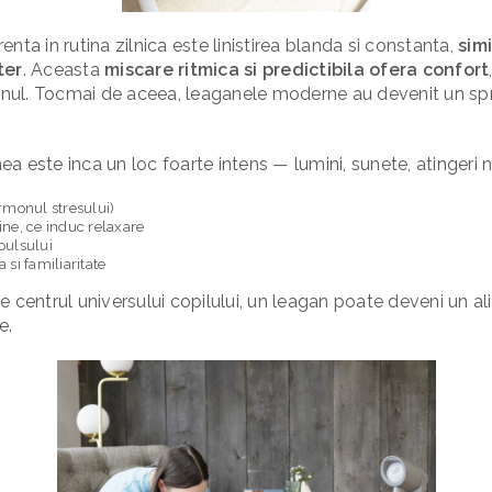
nta in rutina zilnica este linistirea blanda si constanta,
sim
ter
. Aceasta
miscare ritmica si predictibila ofera confort
ul. Tocmai de aceea, leaganele moderne au devenit un sprij
a este inca un loc foarte intens — lumini, sunete, atingeri 
ormonul stresului)
ine, ce induc relaxare
 pulsului
 si familiaritate
 centrul universului copilului, un leagan poate deveni un alia
e.