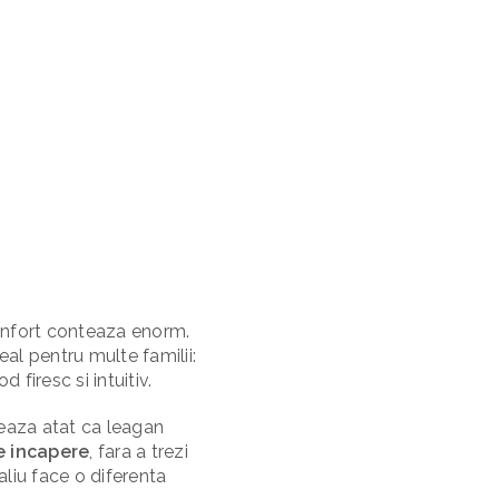
 confort conteaza enorm.
eal pentru multe familii:
 firesc si intuitiv.
neaza atat ca leagan
ce incapere
, fara a trezi
aliu face o diferenta