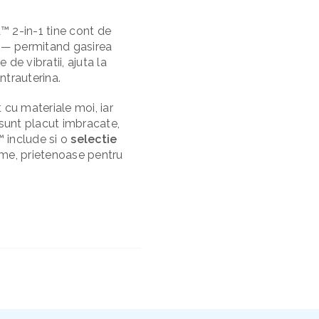
™ 2-in-1 tine cont de
e — permitand gasirea
e de vibratii, ajuta la
intrauterina.
 cu materiale moi, iar
 sunt placut imbracate,
™ include si o
selectie
lme, prietenoase pentru