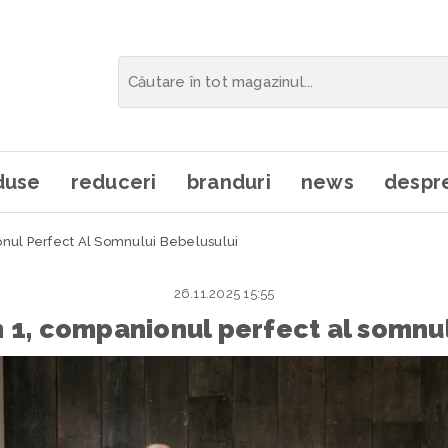
duse
reduceri
branduri
news
despre
onul Perfect Al Somnului Bebelusului
26.11.2025 15:55
in 1, companionul perfect al somnu