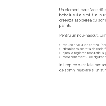
Un element care face difere
bebelusul a simtit-o in u
creeaza asocierea cu somn
parinti.
Pentru un nou-nascut, lume
reduce nivelul de cortizol (h
stimuleaza secretia de endorf
ajuta la reglarea respiratiei si
ofera sentimentul de siguranta
In timp ce parintele ramane
de somn, relaxare si linistir