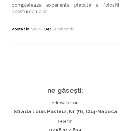
completeaza experienta placuta a folosirii
acestui carucior.
Postat în
News
De:
Bebebrands
ne găsești:
Adresa birouri:
Strada Louis Pasteur, Nr. 76, Cluj-Napoca
Telefon:
0758 117 634