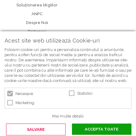
Soluționarea litigiilor
ANPC
Despre Noi
Parteneri
Acest site web utilizează Cookie-uri
Folosim cookie-uri pentru a personaliza conținutul și anunțurile,
pentru a oferi funcții de social media și pentru a analiza traficul
nostru. De asemenea, împărtășim informații despre utilizarea site-
ului nostru cu partenerii noștri de socializare, publicitate și analiză,
care îl pot combina cu alte informații pe care le-ați furnizat-o sau pe
care le-au colectat din utilizarea serviciilor lor. Sunteți de acord cu
newsletter Bebe Brands
cookie-urile noastre dacă continuați să utilizați site-ul nostru web.
Statistici
Necesare
Marketing
Mai multe detalii
ACCEPTA TOATE
SALVARE
© 2026 BEBE BRANDS | POWERED BY
BLUGENTO