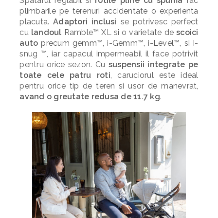
Spatarul reglabil si
rotile pline cu spuma
fac
plimbarile pe terenuri accidentate o experienta
placuta.
Adaptori inclusi
se potrivesc perfect
cu
landoul
Ramble™ XL si o varietate de
scoici
auto
precum gemm™, i-Gemm™, i-Level™, si I-
snug ™, iar capacul impermeabil il face potrivit
pentru orice sezon. Cu
suspensii integrate pe
toate cele patru roti
, caruciorul este ideal
pentru orice tip de teren si usor de manevrat,
avand o greutate redusa de 11.7 kg
.