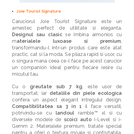
Joie Tourist Signature
Caruciorul Joie Tourist Signature este un
amestec perfect de utilitate si eleganta.
Designul sau clasic
se imbina armonios cu
m
aterialele luxoase si premium
,
transformandu-l intr-un produs care este atat
practic, cat si la moda. Se pliaza rapid si usor, cu
o singura mana ceea ce-l face pe acest carucior
un companion ideal pentru fiecare iesire cu
micutul tau.
Cu o
greutate sub 7 kg
, este usor de
transportat, iar
detaliile din piele ecologica
confera un aspect elegant intregului design.
Compatibilitatea sa 3 in 1
il face versatil,
potrivindu-se cu
landoul
ramble™ xl si cu
diversele modele de
scoici auto
i-Level si i-
Gemm 2. Materialele premium, tratate special
pentru a oferi o textura moale si confortabila,