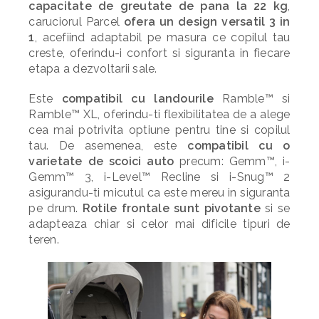
capacitate de greutate de pana la 22 kg
,
caruciorul Parcel
ofera un design versatil 3 in
1
, acefiind adaptabil pe masura ce copilul tau
creste, oferindu-i confort si siguranta in fiecare
etapa a dezvoltarii sale.
Este
compatibil cu landourile
Ramble™ si
Ramble™ XL, oferindu-ti flexibilitatea de a alege
cea mai potrivita optiune pentru tine si copilul
tau. De asemenea, este
compatibil cu o
varietate de scoici auto
precum: Gemm™, i-
Gemm™ 3, i-Level™ Recline si i-Snug™ 2
asigurandu-ti micutul ca este mereu in siguranta
pe drum.
Rotile frontale sunt pivotante
si se
adapteaza chiar si celor mai dificile tipuri de
teren.