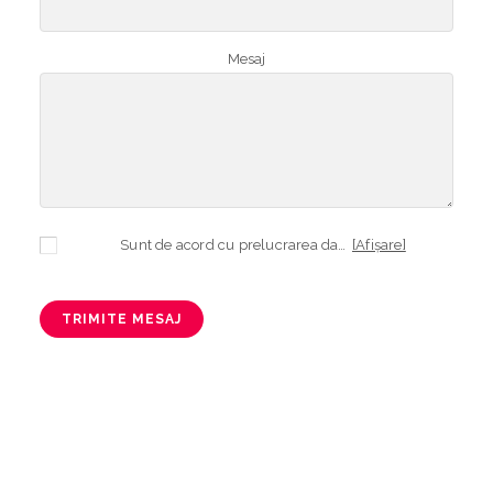
Mesaj
Sunt de acord cu prelucrarea datelor mele cu caracter personal în vederea plasării comenzii și creării opționale a contului, dacă s-a selectat opțiunea. Temeiul prelucrării îl reprezintă obligația contractuală, în scopul livrării produselor comandate, durata prelucrării fiind perioada termenului de prescripție de 3 ani de la plasarea comenzii. În măsura în care nu sunteți de acord cu prelucrarea datelor dvs, vă informăm că nu vom putea livra produsele comandate. Drepturile dvs. în calitate de persoană vizată sunt garantate prin
[Afișare]
TRIMITE MESAJ