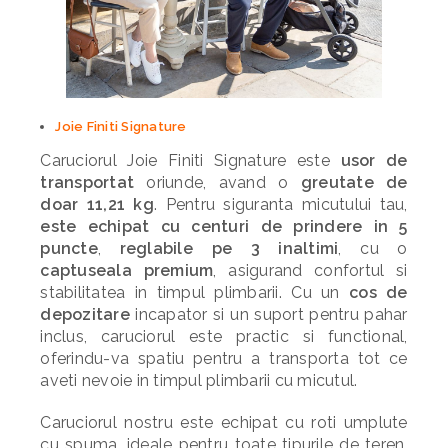
Joie Finiti Signature
Caruciorul Joie Finiti Signature este
usor de
transportat
oriunde, avand o
greutate de
doar 11,21 kg
. Pentru siguranta micutului tau,
este echipat cu centuri de prindere in 5
puncte
,
reglabile pe 3 inaltimi
, cu o
captuseala premium
, asigurand confortul si
stabilitatea in timpul plimbarii. Cu un
cos de
depozitare
incapator si un suport pentru pahar
inclus, caruciorul este practic si functional,
oferindu-va spatiu pentru a transporta tot ce
aveti nevoie in timpul plimbarii cu micutul.
Caruciorul nostru este echipat cu roti umplute
cu spuma, ideale pentru toate tipurile de teren,