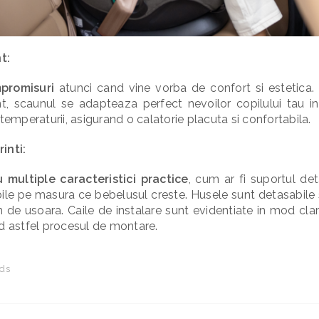
t:
promisuri
atunci cand vine vorba de confort si estetica. C
t, scaunul se adapteaza perfect nevoilor copilului tau in d
 temperaturii, asigurand o calatorie placuta si confortabila.
inti:
 multiple caracteristici practice
, cum ar fi suportul de
abile pe masura ce bebelusul creste. Husele sunt detasabile 
 de usoara. Caile de instalare sunt evidentiate in mod clar
nd astfel procesul de montare.
ds