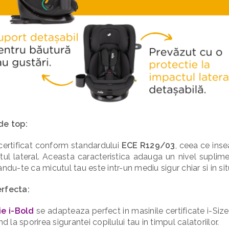
de top:
certificat conform standardului
ECE R129/03
, ceea ce ins
tul lateral. Aceasta caracteristica adauga un nivel suplime
andu-te ca micutul tau este intr-un mediu sigur chiar si in si
erfecta:
ie i-Bold
se adapteaza perfect in masinile certificate i-Siz
nd la sporirea sigurantei copilului tau in timpul calatoriilor.