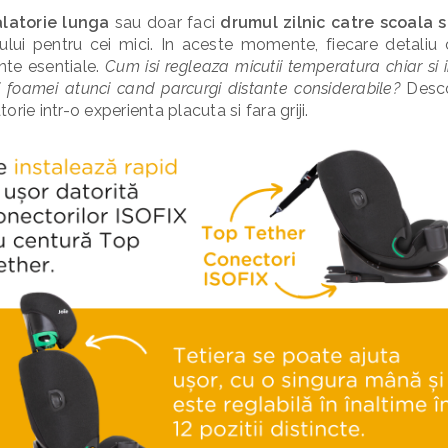
alatorie lunga
sau doar faci
drumul zilnic catre scoala
ului pentru cei mici. In aceste momente, fiecare detaliu co
nte esentiale.
Cum isi regleaza micutii temperatura chiar si 
si foamei atunci cand parcurgi distante considerabile?
Desco
rie intr-o experienta placuta si fara griji.