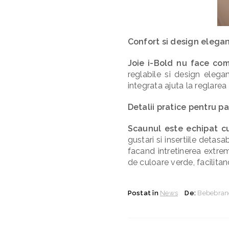
Confort si design elegan
Joie i-Bold nu face com
reglabile si design elegan
integrata ajuta la reglarea
Detalii pratice pentru par
Scaunul este echipat cu
gustari si insertiile detas
facand intretinerea extrem
de culoare verde, facilita
Postat în
News
De:
Bebebran