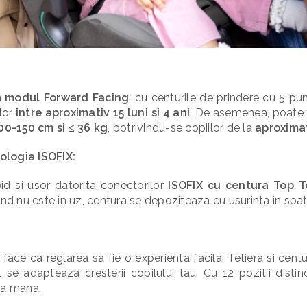
n
modul Forward Facing
, cu centurile de prindere cu 5 pu
lor
intre aproximativ 15 luni si 4 ani
. De asemenea, poate f
100-150 cm si ≤ 36 kg
, potrivindu-se copiilor de la
aproximati
ologia ISOFIX:
id si usor datorita conectorilor
ISOFIX cu centura Top T
and nu este in uz, centura se depoziteaza cu usurinta in spat
face ca reglarea sa fie o experienta facila. Tetiera si centu
se adapteaza cresterii copilului tau. Cu 12 pozitii distinc
ra mana.