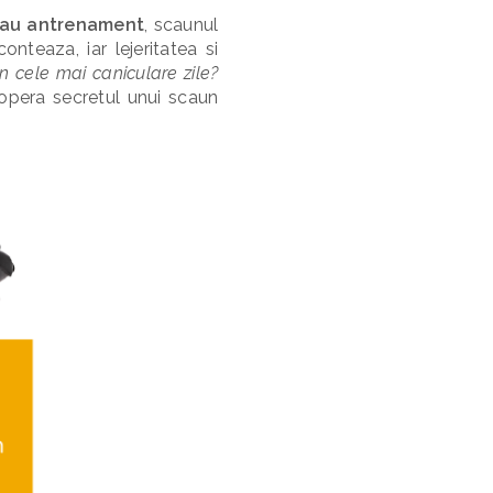
 sau antrenament
, scaunul
nteaza, iar lejeritatea si
in cele mai caniculare zile?
pera secretul unui scaun