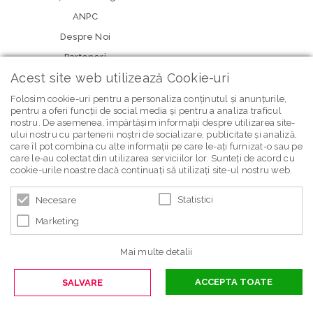
ANPC
Despre Noi
Parteneri
Acest site web utilizează Cookie-uri
Folosim cookie-uri pentru a personaliza conținutul și anunțurile,
pentru a oferi funcții de social media și pentru a analiza traficul
nostru. De asemenea, împărtășim informații despre utilizarea site-
ului nostru cu partenerii noștri de socializare, publicitate și analiză,
care îl pot combina cu alte informații pe care le-ați furnizat-o sau pe
care le-au colectat din utilizarea serviciilor lor. Sunteți de acord cu
newsletter Bebe Brands
cookie-urile noastre dacă continuați să utilizați site-ul nostru web.
Statistici
Necesare
Marketing
Mai multe detalii
ACCEPTA TOATE
SALVARE
© 2026 BEBE BRANDS | POWERED BY
BLUGENTO