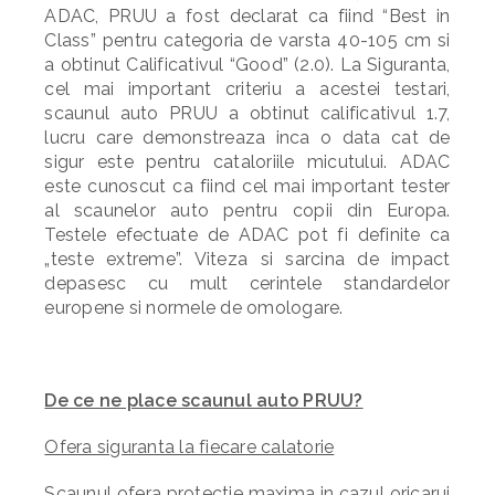
ADAC, PRUU a fost declarat ca fiind “Best in
Class” pentru categoria de varsta 40-105 cm si
a obtinut Calificativul “Good” (2.0). La Siguranta,
cel mai important criteriu a acestei testari,
scaunul auto PRUU a obtinut calificativul 1.7,
lucru care demonstreaza inca o data cat de
sigur este pentru cataloriile micutului. ADAC
este cunoscut ca fiind cel mai important tester
al scaunelor auto pentru copii din Europa.
Testele efectuate de ADAC pot fi definite ca
„teste extreme”. Viteza si sarcina de impact
depasesc cu mult cerintele standardelor
europene si normele de omologare.
De ce ne place scaunul auto PRUU?
Ofera siguranta la fiecare calatorie
Scaunul ofera protectie maxima in cazul oricarui