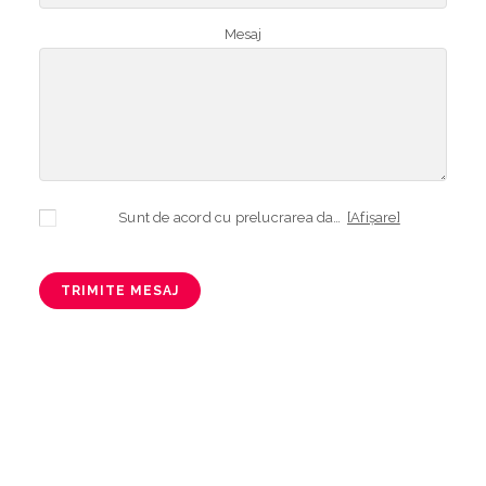
Mesaj
Sunt de acord cu prelucrarea datelor mele cu caracter personal în vederea plasării comenzii și creării opționale a contului, dacă s-a selectat opțiunea. Temeiul prelucrării îl reprezintă obligația contractuală, în scopul livrării produselor comandate, durata prelucrării fiind perioada termenului de prescripție de 3 ani de la plasarea comenzii. În măsura în care nu sunteți de acord cu prelucrarea datelor dvs, vă informăm că nu vom putea livra produsele comandate. Drepturile dvs. în calitate de persoană vizată sunt garantate prin
[Afișare]
TRIMITE MESAJ