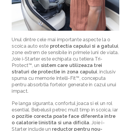
Unul dintre cele mai importante aspecte la o
scoica auto este
protectia capului si a gatului
,
zone extrem de sensibile in primele luni de viata.
Joie i-Starter este echipata cu tetiera Tri-
Protect™, un
sistem care utilizeaza trei
straturi de protectie in zona capului
, inclusiv
spuma cu memorie Intelli-Fit™, conceputa
pentru absorbtia fortelor generate in cazul unui
impact.
Pe langa siguranta, confortul joaca si el un rol
esential. Bebelusii petrec mult timp in scoica, iar
o pozitie corecta poate face diferenta intre
o calatorie linistita si una dificila
. Joie i-
Starter include un
reductor pentru nou-