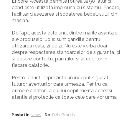
Encore. Aceasta permite rotirea la 90° atunci
cand este utilizata impreuna cu sistemul Encore,
facilitand asezarea si scoaterea bebelusului din
masina.
De fapt, acesta este unul dintre marile avantaje
ale produselor Joie: sunt gandite pentru
utilizarea reala, zi de zi. Nu este vorba doar
despre respectarea standardelor de siguranta, ci
si despre confortul parintilor si al copiilor in
fiecare calatorie.
Pentru parinti, reprezinta un inceput sigur al
tuturor aventurilor care urmeaza. Pentru ca
primele calatorii ale unui copil merita aceeasi
atentie si protectie ca toate cele care vor urma.
Postat în
News
De:
BebeBrands