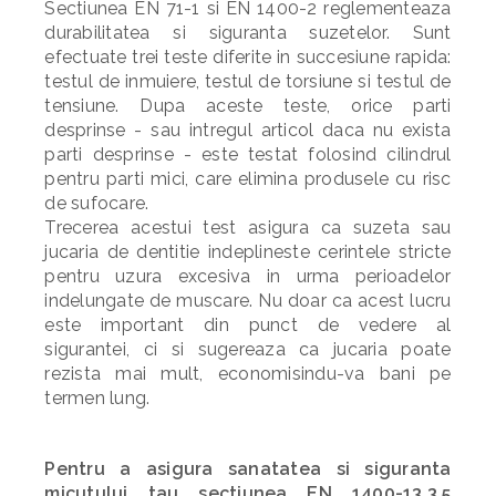
Sectiunea EN 71-1 si EN 1400-2 reglementeaza
durabilitatea si siguranta suzetelor. Sunt
efectuate trei teste diferite in succesiune rapida:
testul de inmuiere, testul de torsiune si testul de
tensiune. Dupa aceste teste, orice parti
desprinse - sau intregul articol daca nu exista
parti desprinse - este testat folosind cilindrul
pentru parti mici, care elimina produsele cu risc
de sufocare.
Trecerea acestui test asigura ca suzeta sau
jucaria de dentitie indeplineste cerintele stricte
pentru uzura excesiva in urma perioadelor
indelungate de muscare. Nu doar ca acest lucru
este important din punct de vedere al
sigurantei, ci si sugereaza ca jucaria poate
rezista mai mult, economisindu-va bani pe
termen lung.
Pentru a asigura sanatatea si siguranta
micutului tau sectiunea EN 1400-13.3.5