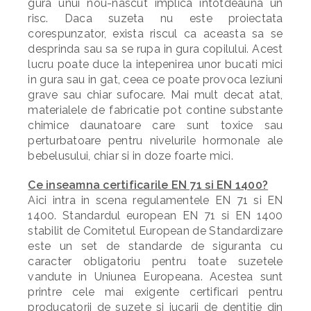
gura unui nou-nascut implica intotdeauna un
risc. Daca suzeta nu este proiectata
corespunzator, exista riscul ca aceasta sa se
desprinda sau sa se rupa in gura copilului. Acest
lucru poate duce la intepenirea unor bucati mici
in gura sau in gat, ceea ce poate provoca leziuni
grave sau chiar sufocare. Mai mult decat atat,
materialele de fabricatie pot contine substante
chimice daunatoare care sunt toxice sau
perturbatoare pentru nivelurile hormonale ale
bebelusului, chiar si in doze foarte mici.
Ce inseamna certificarile EN 71 si EN 1400?
Aici intra in scena regulamentele EN 71 si EN
1400. Standardul european EN 71 si EN 1400
stabilit de Comitetul European de Standardizare
este un set de standarde de siguranta cu
caracter obligatoriu pentru toate suzetele
vandute in Uniunea Europeana. Acestea sunt
printre cele mai exigente certificari pentru
producatorii de suzete si jucarii de dentitie din