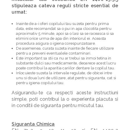
stipuleaza cateva reguli stricte esential de
urmat:
Inainte de a-i oferi copilului tau suzeta pentru prima
data, este recomandat sa o pui in apa clocotita pentru
aproximativ 5 minute, apoi sa o lasi sa se raceasca si sa
elimini orice urma de apa din interiorul ei. Aceasta
procedura asigura o igiena corespunzatoare.
De asemenea, curata suzeta inainte de fiecare utilizare
pentru a preveni eventualele contaminari.
Este important sa stii ca nu ar trebui sa inmoi tetina in
substante dulci sau medicamente, deoarece acest lucru
poate contribui la aparitia cariilor dentare la copilul tau.
Inlocuieste suzeta la intervale regulate, de obicei intre
unu si doua luni de utilizare, atat pentru siguranta, cat si
pentru igiena copilului tau.
Asigurandu-te ca respecti aceste instructiuni
simple, poti contribui la o experienta placuta si
in conditii de siguranta pentru micutul tau.
Siguranta Chimica