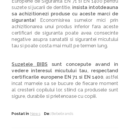
Europene de Siguranta EN 71 si EN 1400 pentru
suzete si jucarii de dentitie,
insista intotdeauna
sa achizitionezi produse cu aceste marci de
siguranta!
Economisirea sumelor mici prin
achizitionarea unui produs inferior fara aceste
certificari de siguranta poate avea consecinte
negative asupra sanatatii si sigurantei micutului
tau si poate costa mai mult pe termen lung.
Suzetele BIBS
sunt concepute avand in
vedere interesul micutului tau, respectand
certificarile europene EN 71 si EN 1400
, astfel
incat mamele sa se bucure de fiecare moment
al cresterii copilului lor, stiind ca produsele sunt
sigure, durabile si prietenoase cu copiii.
Postat în
News
De:
Bebebrands