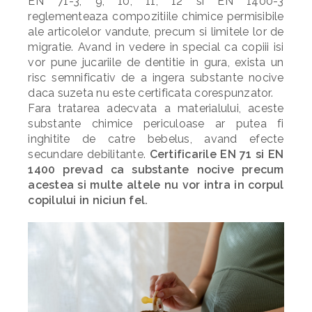
EN 71-3, 9, 10, 11, 12 si EN 1400-3
reglementeaza compozitiile chimice permisibile
ale articolelor vandute, precum si limitele lor de
migratie. Avand in vedere in special ca copiii isi
vor pune jucariile de dentitie in gura, exista un
risc semnificativ de a ingera substante nocive
daca suzeta nu este certificata corespunzator.
Fara tratarea adecvata a materialului, aceste
substante chimice periculoase ar putea fi
inghitite de catre bebelus, avand efecte
secundare debilitante.
Certificarile EN 71 si EN
1400 prevad ca substante nocive precum
acestea si multe altele nu vor intra in corpul
copilului in niciun fel.