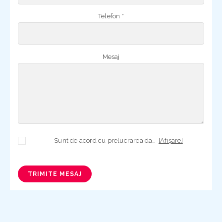
Telefon *
Mesaj
Sunt de acord cu prelucrarea datelor mele cu caracter personal în vederea plasării comenzii și creării opționale a contului, dacă s-a selectat opțiunea. Temeiul prelucrării îl reprezintă obligația contractuală, în scopul livrării produselor comandate, durata prelucrării fiind perioada termenului de prescripție de 3 ani de la plasarea comenzii. În măsura în care nu sunteți de acord cu prelucrarea datelor dvs, vă informăm că nu vom putea livra produsele comandate. Drepturile dvs. în calitate de persoană vizată sunt garantate prin
[Afișare]
TRIMITE MESAJ