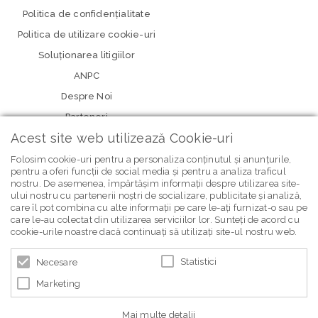
Politica de confidenţialitate
Politica de utilizare cookie-uri
Soluționarea litigiilor
ANPC
Despre Noi
Parteneri
Acest site web utilizează Cookie-uri
Folosim cookie-uri pentru a personaliza conținutul și anunțurile,
pentru a oferi funcții de social media și pentru a analiza traficul
nostru. De asemenea, împărtășim informații despre utilizarea site-
ului nostru cu partenerii noștri de socializare, publicitate și analiză,
care îl pot combina cu alte informații pe care le-ați furnizat-o sau pe
care le-au colectat din utilizarea serviciilor lor. Sunteți de acord cu
newsletter Bebe Brands
cookie-urile noastre dacă continuați să utilizați site-ul nostru web.
Statistici
Necesare
Marketing
Mai multe detalii