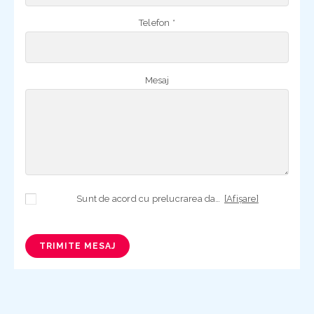
Telefon *
Mesaj
Sunt de acord cu prelucrarea datelor mele cu caracter personal în vederea plasării comenzii și creării opționale a contului, dacă s-a selectat opțiunea. Temeiul prelucrării îl reprezintă obligația contractuală, în scopul livrării produselor comandate, durata prelucrării fiind perioada termenului de prescripție de 3 ani de la plasarea comenzii. În măsura în care nu sunteți de acord cu prelucrarea datelor dvs, vă informăm că nu vom putea livra produsele comandate. Drepturile dvs. în calitate de persoană vizată sunt garantate prin
[Afișare]
TRIMITE MESAJ