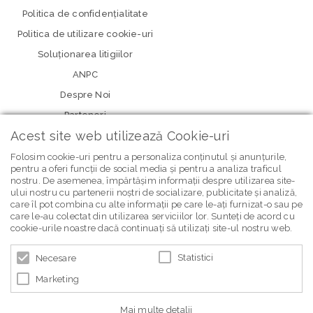
Politica de confidenţialitate
Politica de utilizare cookie-uri
Soluționarea litigiilor
ANPC
Despre Noi
Parteneri
Acest site web utilizează Cookie-uri
Folosim cookie-uri pentru a personaliza conținutul și anunțurile,
pentru a oferi funcții de social media și pentru a analiza traficul
nostru. De asemenea, împărtășim informații despre utilizarea site-
ului nostru cu partenerii noștri de socializare, publicitate și analiză,
care îl pot combina cu alte informații pe care le-ați furnizat-o sau pe
care le-au colectat din utilizarea serviciilor lor. Sunteți de acord cu
newsletter Bebe Brands
cookie-urile noastre dacă continuați să utilizați site-ul nostru web.
Statistici
Necesare
Marketing
Mai multe detalii